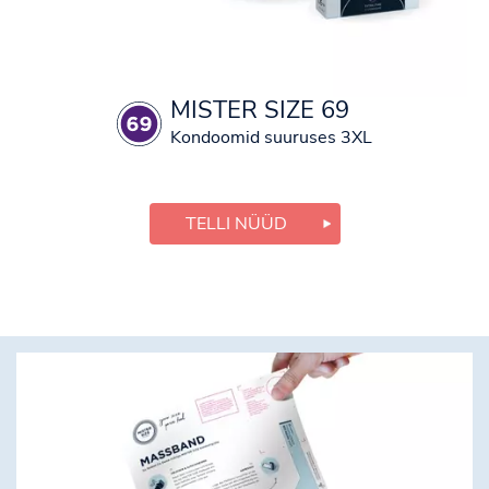
MISTER SIZE 69
Kondoomid suuruses 3XL
TELLI NÜÜD