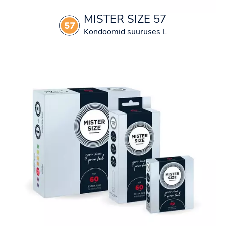
MISTER SIZE 57
Kondoomid suuruses L