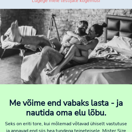
Lugege meie testijate kogemusi
Me võime end vabaks lasta - ja
nautida oma elu lõbu.
Seks on eriti tore, kui mõlemad võtavad ühiselt vastutuse
ja annavad end siis hea tundega teineteisele. Mister Size