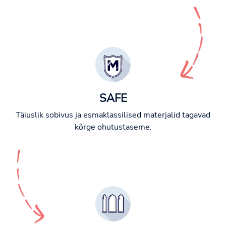
SAFE
Täiuslik sobivus ja esmaklassilised materjalid tagavad
kõrge ohutustaseme.