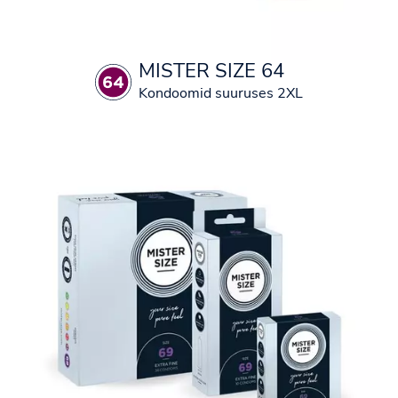
MISTER SIZE 64
Kondoomid suuruses 2XL