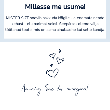
Millesse me usume!
MISTER SIZE soovib pakkuda kõigile - olenemata nende
kehast - elu parimat seksi. Seepärast oleme välja
töötanud toote, mis on sama ainulaadne kui selle kandja.
Amazing Sex for everyone!