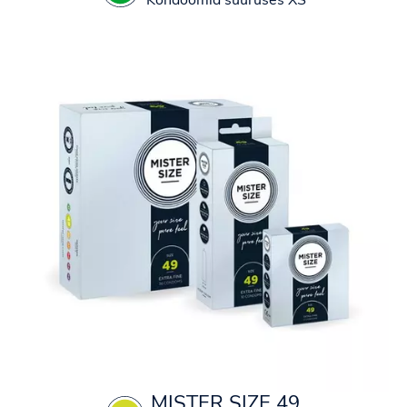
Kondoomid suuruses XS
MISTER SIZE 49