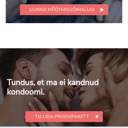
UURIGE MÕÕTMISVÕIMALUSI
Tundus, et ma ei kandnud
kondoomi.
TELLIDA PROOVIPAKETT