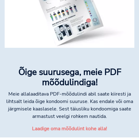
Õige suurusega, meie PDF
mõõdulindiga!
Meie allalaaditava PDF-mõõdulindi abil saate kiiresti ja
lihtsalt leida õige kondoomi suuruse. Kas endale või oma
järgmisele kaaslasele. Sest täiusliku kondoomiga saate
armastust veelgi rohkem nautida.
Laadige oma mõõdulint kohe alla!