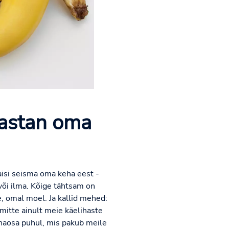
mastan oma
naisi seisma oma keha eest -
või ilma. Kõige tähtsam on
e, omal moel. Ja kallid mehed:
 mitte ainult meie käelihaste
kehaosa puhul, mis pakub meile