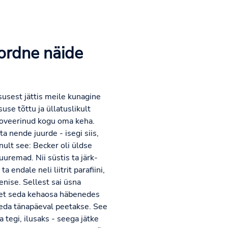
ordne näide
susest jättis meile kunagine
se tõttu ja üllatuslikult
ätoveerinud kogu oma keha.
 nende juurde - isegi siis,
nult see: Becker oli üldse
uremad. Nii süstis ta järk-
endale neli liitrit parafiini,
nise. Sellest sai üsna
 et seda kehaosa häbenedes
 teda tänapäeval peetakse. See
 tegi, ilusaks - seega jätke