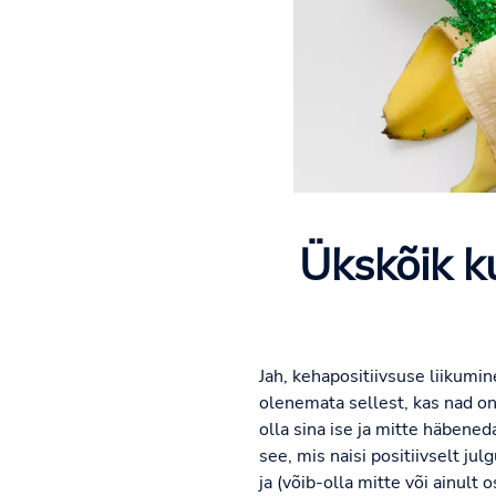
Ükskõik k
Jah, kehapositiivsuse liikumin
olenemata sellest, kas nad on
olla sina ise ja mitte häbene
see, mis naisi positiivselt ju
ja (võib-olla mitte või ainult