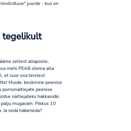
nnivõrdluse" juurde - kus on
 tegelikult
jääme sellest allapoole,
 osa mehi PEAB olema alla
l, et suur osa teistest
tte! Muide, keskmine peenise
u pornonäitlejate peenise
üldse näitlejateks hakkasidki.
egi palju mugavam. Pikkus 10
. Ja seda häbeneda?