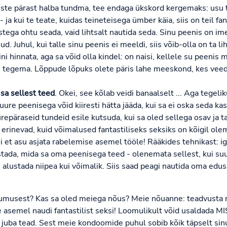
te pärast halba tundma, tee endaga ükskord kergemaks: usu te
 ja kui te teate, kuidas teineteisega ümber käia, siis on teil fan
ega ohtu seada, vaid lihtsalt nautida seda. Sinu peenis on ime
d. Juhul, kui talle sinu peenis ei meeldi, siis võib-olla on ta li
i hinnata, aga sa võid olla kindel: on naisi, kellele su peenis 
se tegema. Lõppude lõpuks olete päris lahe meeskond, kes veed
sa sellest teed
. Okei, see kõlab veidi banaalselt ... Aga tegel
ure peenisega võid kiiresti hätta jääda, kui sa ei oska seda ka
epäraseid tundeid esile kutsuda, kui sa oled sellega osav ja tab
erinevad, kuid võimalused fantastiliseks seksiks on kõigil olem
i et asu asjata rabelemise asemel tööle! Rääkides tehnikast: i
stada, mida sa oma peenisega teed - olenemata sellest, kui suu
 alustada niipea kui võimalik. Siis saad peagi nautida oma ed
musest? Kas sa oled meiega nõus? Meie nõuanne: teadvusta ne
e asemel naudi fantastilist seksi! Loomulikult võid usaldada M
 juba tead. Sest meie kondoomide puhul sobib kõik täpselt si