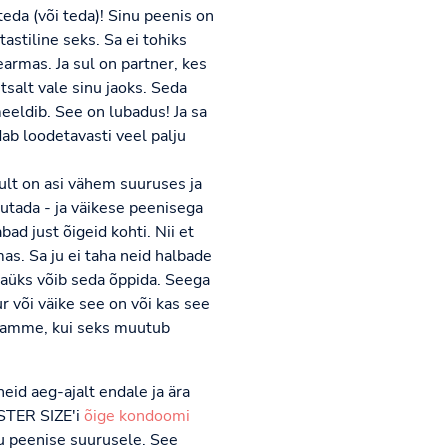
da (või teda)! Sinu peenis on
tastiline seks. Sa ei tohiks
armas. Ja sul on partner, kes
htsalt vale sinu jaoks. Seda
meeldib. See on lubadus! Ja sa
ab loodetavasti veel palju
ikult on asi vähem suuruses ja
sutada - ja väikese peenisega
ad just õigeid kohti. Nii et
as. Sa ju ei taha neid halbade
gaüks võib seda õppida. Seega
r või väike see on või kas see
usamme, kui seks muutub
id aeg-ajalt endale ja ära
ISTER SIZE'i
õige kondoomi
nu peenise suurusele. See