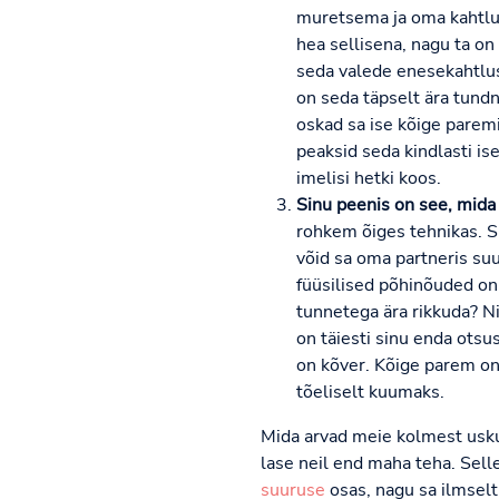
muretsema ja oma kahtlus
hea sellisena, nagu ta on -
seda valede enesekahtlust
on seda täpselt ära tundnu
oskad sa ise kõige paremin
peaksid seda kindlasti i
imelisi hetki koos.
Sinu peenis on see, mida 
rohkem õiges tehnikas. Su
võid sa oma partneris suur
füüsilised põhinõuded on 
tunnetega ära rikkuda? Ni
on täiesti sinu enda otsu
on kõver. Kõige parem on
tõeliselt kuumaks.
Mida arvad meie kolmest usku
lase neil end maha teha. Sell
suuruse
osas, nagu sa ilmselt