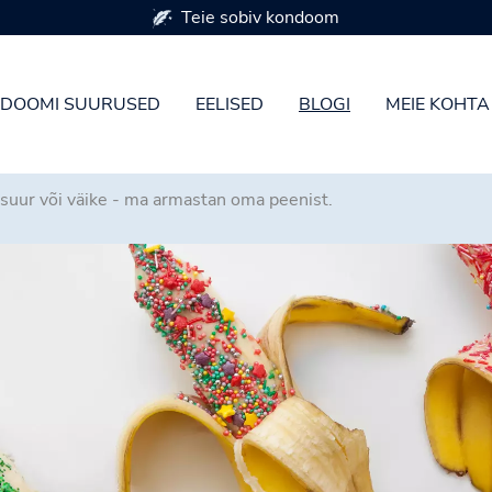
Saadaval 7 kondoomi suuruses
DOOMI SUURUSED
EELISED
BLOGI
MEIE KOHTA
 suur või väike - ma armastan oma peenist.