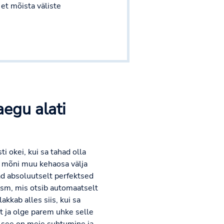
 et mõista väliste
egu alati
i okei, kui sa tahad olla
i mõni muu kehaosa välja
ad absoluutselt perfektsed
ism, mis otsib automaatselt
akkab alles siis, kui sa
t ja olge parem uhke selle