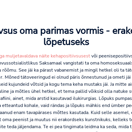
ivsus oma parimas vormis - erak
lõpetuseks
ga muljetavaldava näite kehapositiivsusest
või peenisepositiiv
vussotsialistlikus Saksamaal vangistati ta oma homoseksuaalsu
u rõõmu. See jäi ka pärast vabanemist ja mingil hetkel oli ta t
. Mõned tätoveeringud ei olnud päris õnnestunud ja ometi jäi ta
id kujundeid võtsid ja kogu tema keha mustaks jäi. Ja mitte ai
ne ja mõtles ühel hetkel, et tema pallid võiksid olla natuke su
ini, ainet, mida arstid kasutavad ilukirurgias. Lõpuks pumpas ta 
a etteantud kohale, vaid rändas ja lõpuks mähkis end ümber pee
aanud enam tavapärases mõttes kasutada. Kuid selle asemel,
ult oma peenist ja muutus nii erakordseks kunstnikuks, kelleks
ite teda jäljendama. Te ei pea tingimata leidma ka seda, mida ta