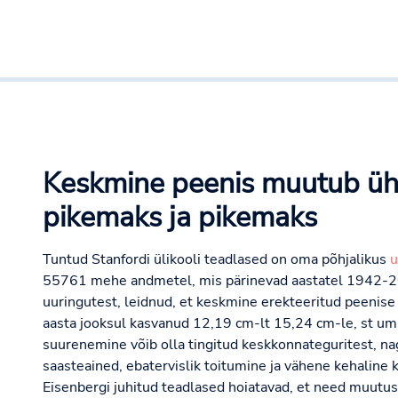
Keskmine peenis muutub ü
pikemaks ja pikemaks
Tuntud Stanfordi ülikooli teadlased on oma põhjalikus
u
55761 mehe andmetel, mis pärinevad aastatel 1942-20
uuringutest, leidnud, et keskmine erekteeritud peenise
aasta jooksul kasvanud 12,19 cm-lt 15,24 cm-le, st u
suurenemine võib olla tingitud keskkonnateguritest, n
saasteained, ebatervislik toitumine ja vähene kehaline
Eisenbergi juhitud teadlased hoiatavad, et need muutu