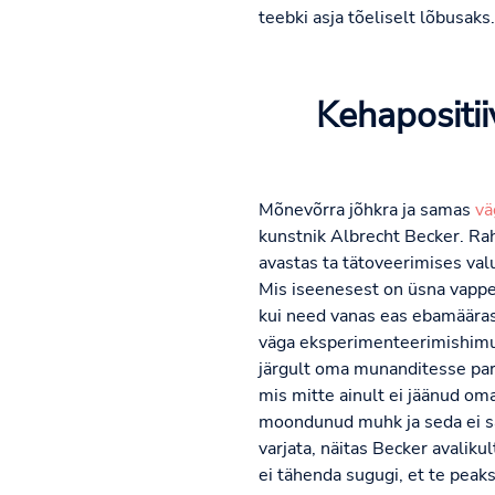
teebki asja tõeliselt lõbusaks.
Kehapositi
Mõnevõrra jõhkra ja samas
vä
kunstnik Albrecht Becker. Rah
avastas ta tätoveerimises val
Mis iseenesest on üsna vapper
kui need vanas eas ebamäärase
väga eksperimenteerimishimuli
järgult oma munanditesse parafi
mis mitte ainult ei jäänud om
moondunud muhk ja seda ei s
varjata, näitas Becker avalik
ei tähenda sugugi, et te peaks