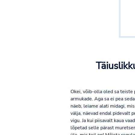
Täiuslik
Okei, võib-olla oled sa teiste
armukade. Aga sa ei pea seda 
näeb, leiame alati midagi, mi
välja, näevad endal pidevalt
vigu. Ja kui piisavalt kaua vaa
lõpetad selle pärast muretsem