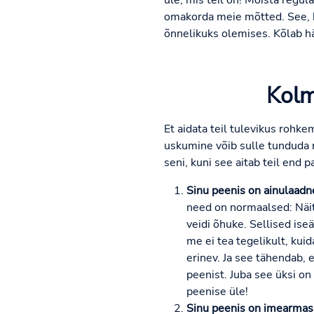
üle, mis teil on! Mõista regu
omakorda meie mõtted. See, k
õnnelikuks olemises. Kõlab hä
Kolm
Et aidata teil tulevikus rohk
uskumine võib sulle tunduda na
seni, kuni see aitab teil end 
Sinu peenis on ainulaadne
need on normaalsed: Näit
veidi õhuke. Sellised is
me ei tea tegelikult, kuid
erinev. Ja see tähendab, 
peenist. Juba see üksi on
peenise üle!
Sinu peenis on imearmas 