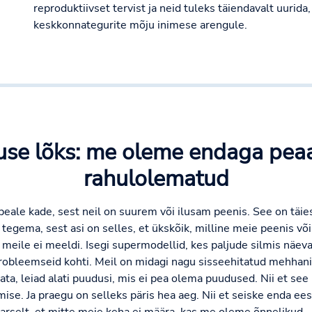
reproduktiivset tervist ja neid tuleks täiendavalt uurida,
keskkonnategurite mõju inimese arengule.
kuse lõks: me oleme endaga peaa
rahulolematud
 peale kade, sest neil on suurem või ilusam peenis. See on täiest
tegema, sest asi on selles, et ükskõik, milline meie peenis võ
s meile ei meeldi. Isegi supermodellid, kes paljude silmis näev
 probleemseid kohti. Meil on midagi nagu sisseehitatud mehhan
data, leiad alati puudusi, mis ei pea olema puudused. Nii et see l
ise. Ja praegu on selleks päris hea aeg. Nii et seiske enda ees