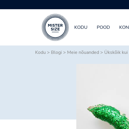
KODU
POOD
KON
Skip to main content
Kodu
>
Blogi
>
Meie nõuanded
>
Ükskõik kui