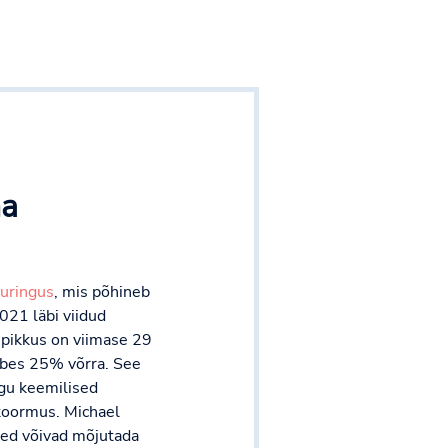
ha
uringus
, mis põhineb
21 läbi viidud
 pikkus on viimase 29
mbes 25% võrra. See
agu keemilised
 koormus. Michael
sed võivad mõjutada