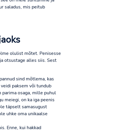
- see on meie suhtumine ja
r saladus, mis peitub
jaoks
olme olulist mõtet. Penisesse
a otsustage alles siis. Sest
 pannud sind mõtlema, kas
e veidi paksem või tundub
n parima osaga, mille puhul
agu meiegi, on ka iga peenis
 ole täpselt samasugust
a ole uhke oma unikaalse
is. Enne, kui hakkad