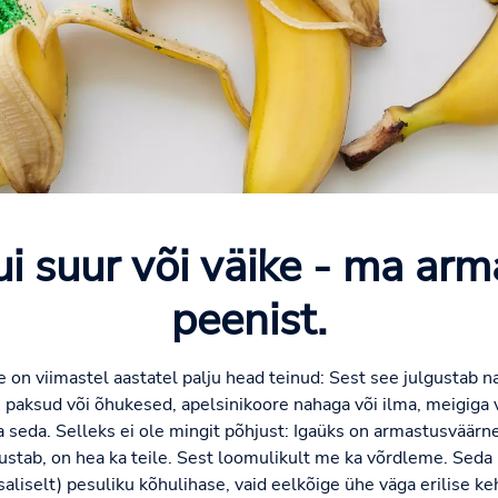
ui suur või väike - ma ar
peenist.
e on viimastel aastatel palju head teinud: Sest see julgustab 
 paksud või õhukesed, apelsinikoore nahaga või ilma, meigiga 
da seda. Selleks ei ole mingit põhjust: Igaüks on armastusväärn
lgustab, on hea ka teile. Sest loomulikult me ka võrdleme. Seda
 osaliselt) pesuliku kõhulihase, vaid eelkõige ühe väga erilise 