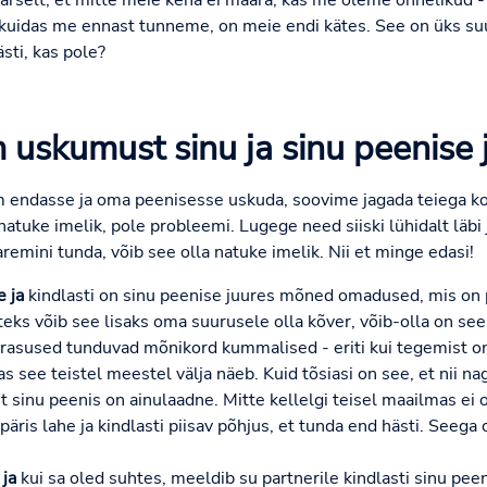
laarselt, et mitte meie keha ei määra, kas me oleme õnnelikud 
uidas me ennast tunneme, on meie endi kätes. See on üks suu
sti, kas pole?
 uskumust sinu ja sinu peenise 
em endasse ja oma peenisesse uskuda, soovime jagada teiega k
tuke imelik, pole probleemi. Lugege need siiski lühidalt läbi j
paremini tunda, võib see olla natuke imelik. Nii et minge edasi!
 ja
kindlasti on sinu peenise juures mõned omadused, mis on
eks võib see lisaks oma suurusele olla kõver, võib-olla on se
eärasused tunduvad mõnikord kummalised - eriti kui tegemist o
as see teistel meestel välja näeb. Kuid tõsiasi on see, et nii n
et sinu peenis on ainulaadne. Mitte kellelgi teisel maailmas ei
 päris lahe ja kindlasti piisav põhjus, et tunda end hästi. Seeg
ja
kui sa oled suhtes, meeldib su partnerile kindlasti sinu peen