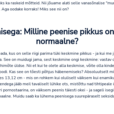
ks ka raskeid mõtteid. Nii jõuame alati selle vanasõnalise "mu
a. Aga oodake korraks! Miks see nii on?
sega: Milline peenise pikkus on
normaalne?
ada, kus on selle riigi parima tüki keskmine pikkus - ja kui me 
a. See on muidugi jama, sest keskmine ongi keskmine: vastav
himõte üldse. Nii et kui te olete alla keskmise, võite olla kinde
di. Kas see on tõesti põhjus häbenemiseks? Absoluutselt mi
es 13,12 cm - mis on rohkem kui oluliselt väiksem kui enamik
nendega jääb meil tavaliselt lühike ots, mistõttu nad tihtipeale 
ri pornostaarina, on väiksem peenis täiesti okei - ja sageli is
maalne. Muidu saab ka lühema peenisega suurepäraselt seksida