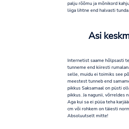
palju rõõmu ja mõnikord kahju
liiga lihtne end halvasti tund
Asi keskmi
Internetist saame hõlpsasti te
tunneme end kiiresti rumalan
selle, muidu ei toimiks see põ
meestest tunneb end samamoo
pikkus Saksamaal on püsti oll
pikkus. Ja nagunii, võrreldes 
Aga kui sa ei püüa teha karjää
cm või rohkem on täiesti nor
Absoluutselt mitte!