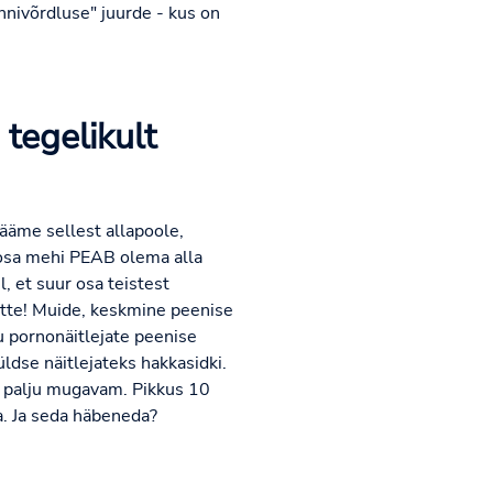
nnivõrdluse" juurde - kus on
 tegelikult
jääme sellest allapoole,
 osa mehi PEAB olema alla
l, et suur osa teistest
tte! Muide, keskmine peenise
u pornonäitlejate peenise
üldse näitlejateks hakkasidki.
egi palju mugavam. Pikkus 10
. Ja seda häbeneda?