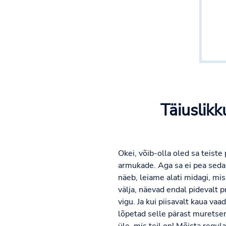
Täiuslik
Okei, võib-olla oled sa teiste
armukade. Aga sa ei pea seda 
näeb, leiame alati midagi, mi
välja, näevad endal pidevalt
vigu. Ja kui piisavalt kaua vaa
lõpetad selle pärast muretsem