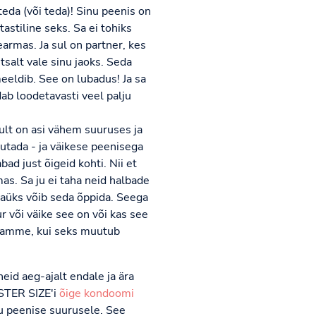
da (või teda)! Sinu peenis on
tastiline seks. Sa ei tohiks
armas. Ja sul on partner, kes
htsalt vale sinu jaoks. Seda
meeldib. See on lubadus! Ja sa
ab loodetavasti veel palju
ikult on asi vähem suuruses ja
sutada - ja väikese peenisega
ad just õigeid kohti. Nii et
as. Sa ju ei taha neid halbade
gaüks võib seda õppida. Seega
r või väike see on või kas see
usamme, kui seks muutub
id aeg-ajalt endale ja ära
ISTER SIZE'i
õige kondoomi
nu peenise suurusele. See