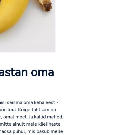
mastan oma
naisi seisma oma keha eest -
või ilma. Kõige tähtsam on
e, omal moel. Ja kallid mehed:
 mitte ainult meie käelihaste
kehaosa puhul, mis pakub meile