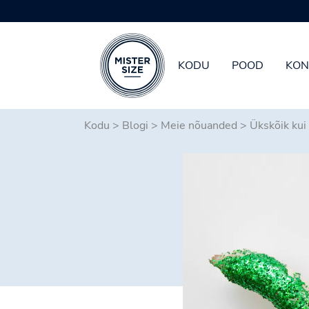
KODU
POOD
KON
Skip to main content
Kodu
>
Blogi
>
Meie nõuanded
>
Ükskõik kui