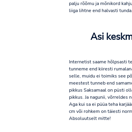
palju rõõmu ja mõnikord kahju
liiga lihtne end halvasti tund
Asi keskmi
Internetist saame hõlpsasti te
tunneme end kiiresti rumalan
selle, muidu ei toimiks see põ
meestest tunneb end samamoo
pikkus Saksamaal on püsti oll
pikkus. Ja nagunii, võrreldes 
Aga kui sa ei püüa teha karjää
cm või rohkem on täiesti nor
Absoluutselt mitte!