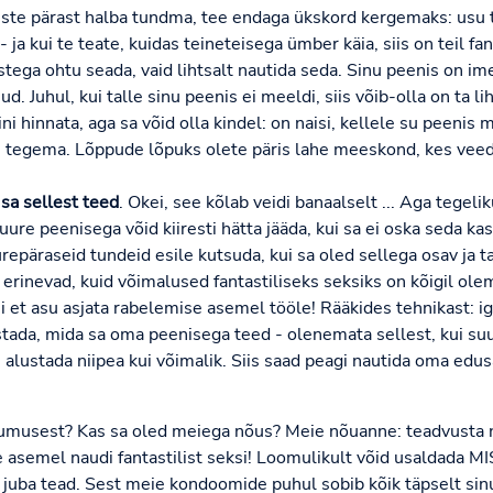
te pärast halba tundma, tee endaga ükskord kergemaks: usu te
 ja kui te teate, kuidas teineteisega ümber käia, siis on teil fan
ega ohtu seada, vaid lihtsalt nautida seda. Sinu peenis on ime
d. Juhul, kui talle sinu peenis ei meeldi, siis võib-olla on ta li
i hinnata, aga sa võid olla kindel: on naisi, kellele su peenis 
se tegema. Lõppude lõpuks olete päris lahe meeskond, kes veed
sa sellest teed
. Okei, see kõlab veidi banaalselt ... Aga tegel
ure peenisega võid kiiresti hätta jääda, kui sa ei oska seda ka
epäraseid tundeid esile kutsuda, kui sa oled sellega osav ja tab
erinevad, kuid võimalused fantastiliseks seksiks on kõigil olem
i et asu asjata rabelemise asemel tööle! Rääkides tehnikast: i
stada, mida sa oma peenisega teed - olenemata sellest, kui suu
 alustada niipea kui võimalik. Siis saad peagi nautida oma ed
musest? Kas sa oled meiega nõus? Meie nõuanne: teadvusta ne
e asemel naudi fantastilist seksi! Loomulikult võid usaldada M
 juba tead. Sest meie kondoomide puhul sobib kõik täpselt si