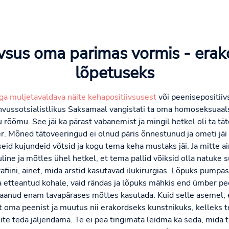
ivsus oma parimas vormis - erak
lõpetuseks
ga muljetavaldava näite kehapositiivsusest
või peenisepositiiv
vussotsialistlikus Saksamaal vangistati ta oma homoseksuaalsu
u rõõmu. See jäi ka pärast vabanemist ja mingil hetkel oli ta t
. Mõned tätoveeringud ei olnud päris õnnestunud ja ometi jäi ta
id kujundeid võtsid ja kogu tema keha mustaks jäi. Ja mitte ai
ne ja mõtles ühel hetkel, et tema pallid võiksid olla natuke su
ini, ainet, mida arstid kasutavad ilukirurgias. Lõpuks pumpas ta 
a etteantud kohale, vaid rändas ja lõpuks mähkis end ümber pee
aanud enam tavapärases mõttes kasutada. Kuid selle asemel,
ult oma peenist ja muutus nii erakordseks kunstnikuks, kelleks
ite teda jäljendama. Te ei pea tingimata leidma ka seda, mida ta