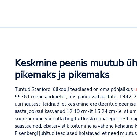
Keskmine peenis muutub ü
pikemaks ja pikemaks
Tuntud Stanfordi ülikooli teadlased on oma põhjalikus
u
55761 mehe andmetel, mis pärinevad aastatel 1942-20
uuringutest, leidnud, et keskmine erekteeritud peenise
aasta jooksul kasvanud 12,19 cm-lt 15,24 cm-le, st u
suurenemine võib olla tingitud keskkonnateguritest, n
saasteained, ebatervislik toitumine ja vähene kehaline
Eisenbergi juhitud teadlased hoiatavad, et need muutu