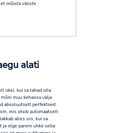
 et mõista väliste
egu alati
i okei, kui sa tahad olla
i mõni muu kehaosa välja
ad absoluutselt perfektsed
ism, mis otsib automaatselt
akkab alles siis, kui sa
t ja olge parem uhke selle