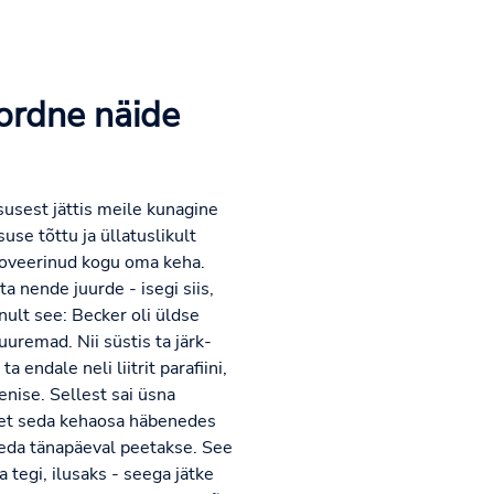
ordne näide
susest jättis meile kunagine
se tõttu ja üllatuslikult
ätoveerinud kogu oma keha.
 nende juurde - isegi siis,
nult see: Becker oli üldse
uremad. Nii süstis ta järk-
endale neli liitrit parafiini,
nise. Sellest sai üsna
 et seda kehaosa häbenedes
 teda tänapäeval peetakse. See
 tegi, ilusaks - seega jätke