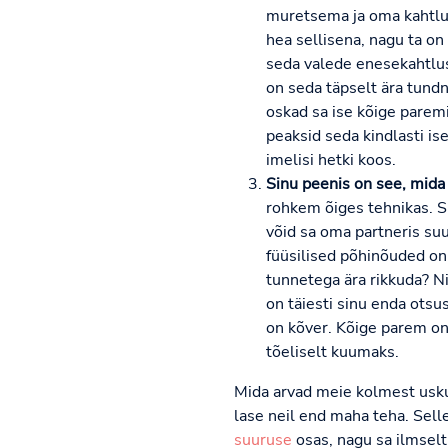
muretsema ja oma kahtlus
hea sellisena, nagu ta on -
seda valede enesekahtlust
on seda täpselt ära tundnu
oskad sa ise kõige paremin
peaksid seda kindlasti i
imelisi hetki koos.
Sinu peenis on see, mida 
rohkem õiges tehnikas. Su
võid sa oma partneris suur
füüsilised põhinõuded on 
tunnetega ära rikkuda? Ni
on täiesti sinu enda otsu
on kõver. Kõige parem on
tõeliselt kuumaks.
Mida arvad meie kolmest usku
lase neil end maha teha. Sell
suuruse
osas, nagu sa ilmselt