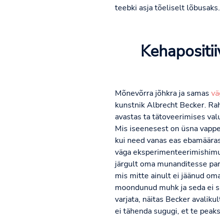
teebki asja tõeliselt lõbusaks.
Kehapositi
Mõnevõrra jõhkra ja samas
vä
kunstnik Albrecht Becker. Rah
avastas ta tätoveerimises val
Mis iseenesest on üsna vapper
kui need vanas eas ebamäärase
väga eksperimenteerimishimuli
järgult oma munanditesse parafi
mis mitte ainult ei jäänud om
moondunud muhk ja seda ei s
varjata, näitas Becker avalik
ei tähenda sugugi, et te peaks