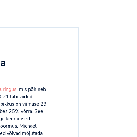
ha
uringus
, mis põhineb
21 läbi viidud
 pikkus on viimase 29
mbes 25% võrra. See
agu keemilised
 koormus. Michael
sed võivad mõjutada