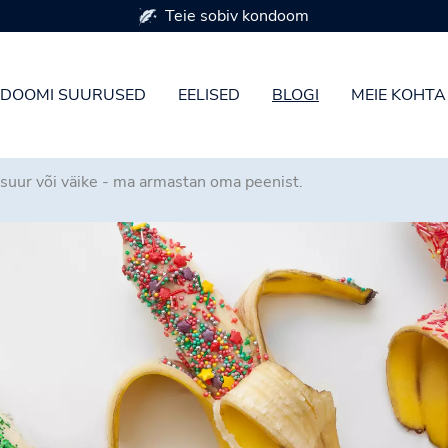
Saadaval 7 kondoomi suuruses
DOOMI SUURUSED
EELISED
BLOGI
MEIE KOHTA
 suur või väike - ma armastan oma peenist.