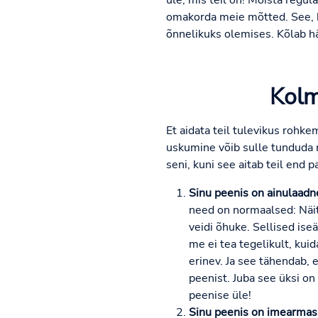
üle, mis teil on! Mõista regu
omakorda meie mõtted. See, k
õnnelikuks olemises. Kõlab hä
Kolm
Et aidata teil tulevikus rohk
uskumine võib sulle tunduda na
seni, kuni see aitab teil end 
Sinu peenis on ainulaadne
need on normaalsed: Näit
veidi õhuke. Sellised is
me ei tea tegelikult, kuid
erinev. Ja see tähendab, 
peenist. Juba see üksi on
peenise üle!
Sinu peenis on imearmas 