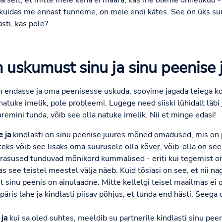
laarselt, et mitte meie keha ei määra, kas me oleme õnnelikud 
uidas me ennast tunneme, on meie endi kätes. See on üks suu
sti, kas pole?
 uskumust sinu ja sinu peenise 
em endasse ja oma peenisesse uskuda, soovime jagada teiega k
tuke imelik, pole probleemi. Lugege need siiski lühidalt läbi j
paremini tunda, võib see olla natuke imelik. Nii et minge edasi!
 ja
kindlasti on sinu peenise juures mõned omadused, mis on
eks võib see lisaks oma suurusele olla kõver, võib-olla on se
eärasused tunduvad mõnikord kummalised - eriti kui tegemist o
as see teistel meestel välja näeb. Kuid tõsiasi on see, et nii n
et sinu peenis on ainulaadne. Mitte kellelgi teisel maailmas ei
 päris lahe ja kindlasti piisav põhjus, et tunda end hästi. Seeg
ja
kui sa oled suhtes, meeldib su partnerile kindlasti sinu peen