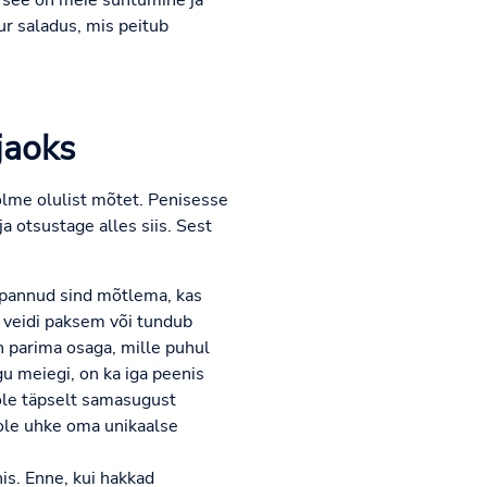
- see on meie suhtumine ja
r saladus, mis peitub
jaoks
olme olulist mõtet. Penisesse
a otsustage alles siis. Sest
 pannud sind mõtlema, kas
e veidi paksem või tundub
n parima osaga, mille puhul
agu meiegi, on ka iga peenis
 ole täpselt samasugust
a ole uhke oma unikaalse
is. Enne, kui hakkad