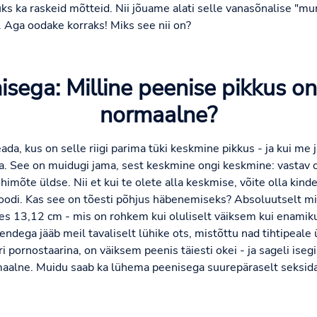
ks ka raskeid mõtteid. Nii jõuame alati selle vanasõnalise "mu
a. Aga oodake korraks! Miks see nii on?
sega: Milline peenise pikkus on
normaalne?
ada, kus on selle riigi parima tüki keskmine pikkus - ja kui me 
a. See on muidugi jama, sest keskmine ongi keskmine: vastav
himõte üldse. Nii et kui te olete alla keskmise, võite olla kinde
di. Kas see on tõesti põhjus häbenemiseks? Absoluutselt mi
es 13,12 cm - mis on rohkem kui oluliselt väiksem kui enamik
nendega jääb meil tavaliselt lühike ots, mistõttu nad tihtipeale 
ri pornostaarina, on väiksem peenis täiesti okei - ja sageli is
maalne. Muidu saab ka lühema peenisega suurepäraselt seksida