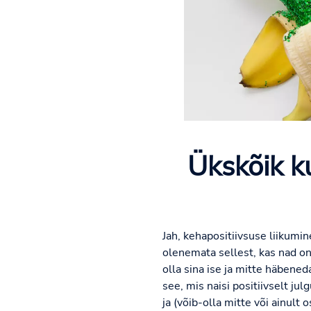
Ükskõik k
Jah, kehapositiivsuse liikumin
olenemata sellest, kas nad on
olla sina ise ja mitte häbene
see, mis naisi positiivselt ju
ja (võib-olla mitte või ainult