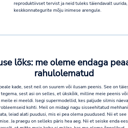
reproduktiivset tervist ja neid tuleks täiendavalt uurida,
keskkonnategurite mõju inimese arengule.
kuse lõks: me oleme endaga peaa
rahulolematud
 peale kade, sest neil on suurem või ilusam peenis. See on täiest
tegema, sest asi on selles, et ükskõik, milline meie peenis võ
s meile ei meeldi. Isegi supermodellid, kes paljude silmis näev
 probleemseid kohti. Meil on midagi nagu sisseehitatud mehhan
data, leiad alati puudusi, mis ei pea olema puudused. Nii et see l
ise. Ja praegu on selleks päris hea aeg. Nii et seiske enda ees