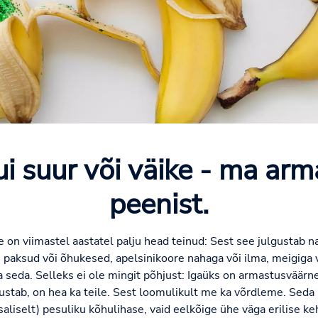
ui suur või väike - ma ar
peenist.
e on viimastel aastatel palju head teinud: Sest see julgustab 
 paksud või õhukesed, apelsinikoore nahaga või ilma, meigiga 
da seda. Selleks ei ole mingit põhjust: Igaüks on armastusväärn
lgustab, on hea ka teile. Sest loomulikult me ka võrdleme. Seda
 osaliselt) pesuliku kõhulihase, vaid eelkõige ühe väga erilise 