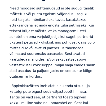
Need moodsad suhtemudelid ei ole sugugi täielik
mõttetus või puhta egoismi väljendus, isegi kui
neid kahjuks mõnikord eksitavalt kasutatakse
ettekäändena, et anda endale luba petmiseks. Kui
teisest küljest mõista, et ka monogaamilistel
suhetel on oma varjuküljed ja kui sageli partnerid
üksteist petavad - ükskõik mis põhjusel -, siis võib
mittesiduv või avatud partnerlus tähendada
võimalust suuremaks aususeks. Sest avatud
kaartidega mängides ja/või seksuaalset soovi
vastastikusel kokkuleppel mujal välja elades säilib
alati usaldus. Ja paljude jaoks on see suhte kõige
olulisem ankurdus.
Lõppkokkuvõttes loeb alati sinu enda otsus - ja
kellelgi pole õigust seda väljastpoolt hinnata.
Tähtis on vaid see, et partnerid tõesti lepivad
kokku, milline suhe neil omavahel on. Sest kui