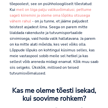
tõepoolest, see on psühholoogiliselt tõestatud:
Kui
meil on liiga palju valikuvõimalusi, pettume
sageli kiiremini ja oleme oma lõpliku otsusega
vähem rahul
- on ju tunne, et jääme paljudest
teistest asjadest ilma. Seega on parem mitte
liialdada rakenduste ja tutvumisportaalide
sirvimisega, vaid hoida valik hallatavana. Ja parem
on ka mitte alati mõelda, kes veel võiks olla.
Lõppude lõpuks on kohtingul küsimus selles, kas
meie vastaspool sobib meile sel hetkel ja kas
sellest võib areneda midagi enamat. Kõik muu saab
siis selgeks. Ükskõik, millised on teised
tutvumisvõimalused.
Kas me oleme tõesti isekad,
kui soovime rohkem?