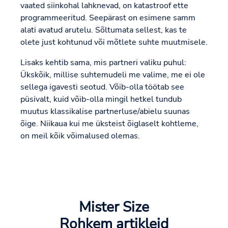
vaated siinkohal lahknevad, on katastroof ette
programmeeritud. Seepärast on esimene samm
alati avatud arutelu. Sõltumata sellest, kas te
olete just kohtunud või mõtlete suhte muutmisele.
Lisaks kehtib sama, mis partneri valiku puhul:
Ükskõik, millise suhtemudeli me valime, me ei ole
sellega igavesti seotud. Võib-olla töötab see
püsivalt, kuid võib-olla mingil hetkel tundub
muutus klassikalise partnerluse/abielu suunas
õige. Niikaua kui me üksteist õiglaselt kohtleme,
on meil kõik võimalused olemas.
Mister Size
Rohkem artikleid