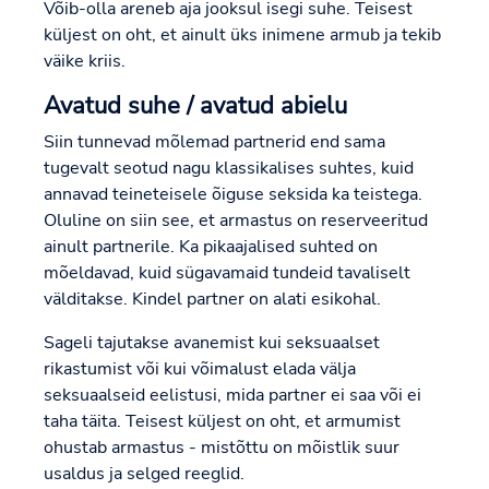
Võib-olla areneb aja jooksul isegi suhe. Teisest
küljest on oht, et ainult üks inimene armub ja tekib
väike kriis.
Avatud suhe / avatud abielu
Siin tunnevad mõlemad partnerid end sama
tugevalt seotud nagu klassikalises suhtes, kuid
annavad teineteisele õiguse seksida ka teistega.
Oluline on siin see, et armastus on reserveeritud
ainult partnerile. Ka pikaajalised suhted on
mõeldavad, kuid sügavamaid tundeid tavaliselt
välditakse. Kindel partner on alati esikohal.
Sageli tajutakse avanemist kui seksuaalset
rikastumist või kui võimalust elada välja
seksuaalseid eelistusi, mida partner ei saa või ei
taha täita. Teisest küljest on oht, et armumist
ohustab armastus - mistõttu on mõistlik suur
usaldus ja selged reeglid.