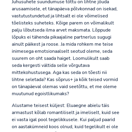
Juhusuhete suundumuse tõttu on lihtne jõuda
arusaamisele, et tänapäeva põlvkonnad on isekad,
vastutustundetud ja lihtsalt ei ole võimelised
tõelisteks suheteks. Kõige parem on võimalikult
palju lõbutseda ilma arvet maksmata. Lõppude
lõpuks ei tähenda pikaajaline partnerlus sugugi
ainult päikest ja roose. Ja mida rohkem me teise
inimesega emotsionaalselt seotud oleme, seda
suurem on oht saada haiget. Loomulikult saab
seda kergesti vältida selle võrgutava
mittekohustusega. Aga kas seda on tõesti nii
lihtne seletada? Kas sõprus+ ja kõik teised vormid
on tänapäeval olemas vaid seetõttu, et me oleme
muutunud egoistlikumaks?
Alustame teisest küljest: Eluaegne abielu täis
armastust kõlab romantiliselt ja imeliselt, kuid see
ei vasta igal pool tegelikkusele. Kui paljud paarid
on aastakümneid koos olnud, kuid tegelikult ei ole