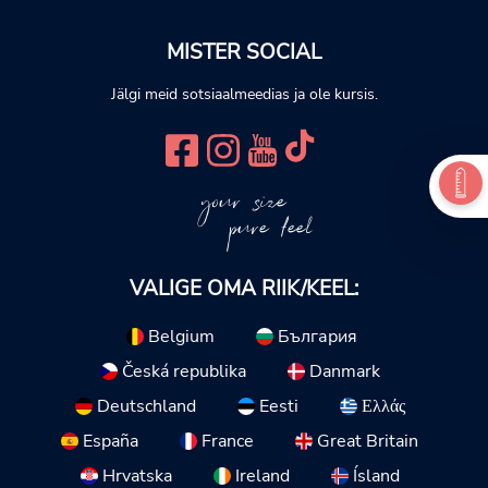
MISTER SOCIAL
Jälgi meid sotsiaalmeedias ja ole kursis.
your size
pure feel
VALIGE OMA RIIK/KEEL:
Belgium
България
Česká republika
Danmark
Deutschland
Eesti
Ελλάς
España
France
Great Britain
Hrvatska
Ireland
Ísland