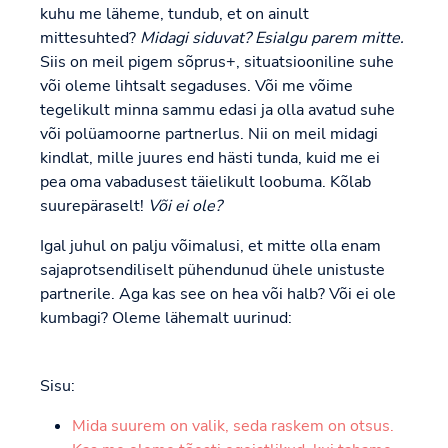
kuhu me läheme, tundub, et on ainult
mittesuhted?
Midagi siduvat? Esialgu parem mitte.
Siis on meil pigem sõprus+, situatsiooniline suhe
või oleme lihtsalt segaduses. Või me võime
tegelikult minna sammu edasi ja olla avatud suhe
või polüamoorne partnerlus. Nii on meil midagi
kindlat, mille juures end hästi tunda, kuid me ei
pea oma vabadusest täielikult loobuma. Kõlab
suurepäraselt!
Või ei ole?
Igal juhul on palju võimalusi, et mitte olla enam
sajaprotsendiliselt pühendunud ühele unistuste
partnerile. Aga kas see on hea või halb? Või ei ole
kumbagi? Oleme lähemalt uurinud:
Sisu:
Mida suurem on valik, seda raskem on otsus.