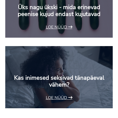
Üks nagu ükski - mida erinevad
peenise kujud endast kujutavad
LOE NÜÜD
Kas inimesed seksivad tänapäeval
vähem?
LOE NÜÜD