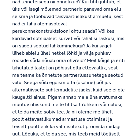
nad teineteisega nii õnnelikud? Kui tihti juhtub, et
üks või isegi mõlemad partnerid panevad oma elu
seisma ja loobuvad täisväärtuslikust armuelu, sest
nad ei taha olemasolevat
perekonnakonstruktsiooni ohtu seada? Või kes
kardavad sotsiaalset survet või rahalisi raskusi, mis
on sageli seotud lahkuminekuga? Ja kui sageli
läheb abielu ühel hetkel lõhki ja välja puhkev
rooside sõda nõuab oma ohvreid? Meil kõigil ja eriti
lahutatud lastel on põhjust olla ettevaatlik, sest
me teame ka õnnetute partnerlussuhetega seotud
valu. Seega võib egoism olla (osaline) põhjus
alternatiivsete suhtemudelite jaoks, kuid see ei ole
kaugeltki ainus. Pigem annab meie üha avatumaks
muutuv ühiskond meile lihtsalt rohkem võimalusi,
et leida meile sobiv tee. Ja nii oleme me ühelt
poolt ettevaatlikumad armastuse otsimisel ja
teiselt poolt ehk ka valmisolekut proovida midagi
uut. Lõpuks, et leida see, mis teeb meid tõeliselt