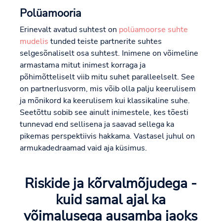
Polüamooria
Erinevalt avatud suhtest on
polüamoorse suhte
mudelis
tunded teiste partnerite suhtes
selgesõnaliselt osa suhtest. Inimene on võimeline
armastama mitut inimest korraga ja
põhimõtteliselt viib mitu suhet paralleelselt. See
on partnerlusvorm, mis võib olla palju keerulisem
ja mõnikord ka keerulisem kui klassikaline suhe.
Seetõttu sobib see ainult inimestele, kes tõesti
tunnevad end sellisena ja saavad sellega ka
pikemas perspektiivis hakkama. Vastasel juhul on
armukadedraamad vaid aja küsimus.
Riskide ja kõrvalmõjudega -
kuid samal ajal ka
võimalusega ausamba jaoks