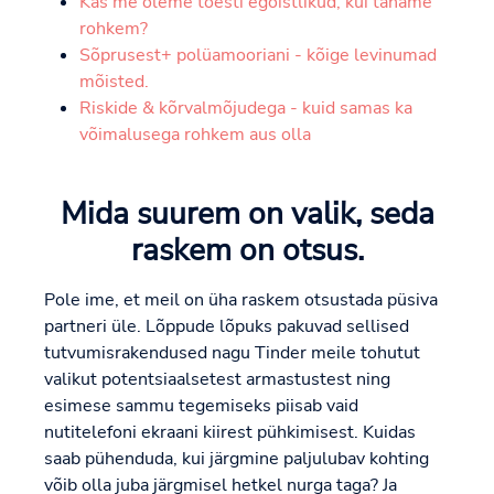
Kas me oleme tõesti egoistlikud, kui tahame
rohkem?
Sõprusest+ polüamooriani - kõige levinumad
mõisted.
Riskide & kõrvalmõjudega - kuid samas ka
võimalusega rohkem aus olla
Mida suurem on valik, seda
raskem on otsus.
Pole ime, et meil on üha raskem otsustada püsiva
partneri üle. Lõppude lõpuks pakuvad sellised
tutvumisrakendused nagu Tinder meile tohutut
valikut potentsiaalsetest armastustest ning
esimese sammu tegemiseks piisab vaid
nutitelefoni ekraani kiirest pühkimisest. Kuidas
saab pühenduda, kui järgmine paljulubav kohting
võib olla juba järgmisel hetkel nurga taga? Ja