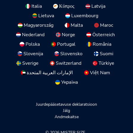
Italia
Κύπρος
Latvija
Lietuva
Luxembourg
Magyarország
Malta
Maroc
Nederland
Norge
Österreich
Polska
Portugal
România
Slovenija
Slovensko
Suomi
Sverige
Switzerland
Türkiye
الإمارات العربية المتحدة
Việt Nam
Україна
Juurdepääsetavuse deklaratsioon
Jälg
Andmekaitse
© 2026 MISTER SIZE