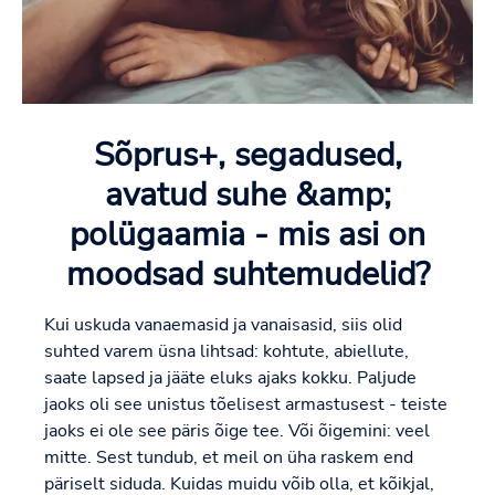
Sõprus+, segadused,
avatud suhe &amp;
polügaamia - mis asi on
moodsad suhtemudelid?
Kui uskuda vanaemasid ja vanaisasid, siis olid
suhted varem üsna lihtsad: kohtute, abiellute,
saate lapsed ja jääte eluks ajaks kokku. Paljude
jaoks oli see unistus tõelisest armastusest - teiste
jaoks ei ole see päris õige tee. Või õigemini: veel
mitte. Sest tundub, et meil on üha raskem end
päriselt siduda. Kuidas muidu võib olla, et kõikjal,