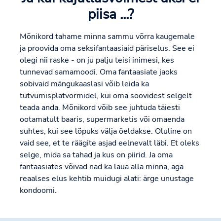
piisa ...?
Mõnikord tahame minna sammu võrra kaugemale
ja proovida oma seksifantaasiaid päriselus. See ei
olegi nii raske - on ju palju teisi inimesi, kes
tunnevad samamoodi. Oma fantaasiate jaoks
sobivaid mängukaaslasi võib leida ka
tutvumisplatvormidel, kui oma soovidest selgelt
teada anda. Mõnikord võib see juhtuda täiesti
ootamatult baaris, supermarketis või omaenda
suhtes, kui see lõpuks välja öeldakse. Oluline on
vaid see, et te räägite asjad eelnevalt läbi. Et oleks
selge, mida sa tahad ja kus on piirid. Ja oma
fantaasiates võivad nad ka laua alla minna, aga
reaalses elus kehtib muidugi alati: ärge unustage
kondoomi.