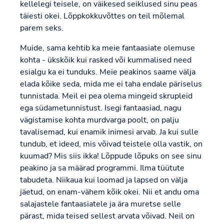
kellelegi teisele, on väikesed seiklused sinu peas
täiesti okei. Lõppkokkuvõttes on teil mõlemal
parem seks.
Muide, sama kehtib ka meie fantaasiate olemuse
kohta - ükskõik kui rasked või kummalised need
esialgu ka ei tunduks. Meie peakinos saame välja
elada kõike seda, mida me ei taha endale päriselus
tunnistada. Meil ei pea olema mingeid skrupleid
ega südametunnistust. Isegi fantaasiad, nagu
vägistamise kohta murdvarga poolt, on palju
tavalisemad, kui enamik inimesi arvab. Ja kui sulle
tundub, et ideed, mis võivad teistele olla vastik, on
kuumad? Mis siis ikka! Lõppude lõpuks on see sinu
peakino ja sa määrad programmi. Ilma tüütute
tabudeta. Niikaua kui loomad ja lapsed on välja
jäetud, on enam-vähem kõik okei. Nii et andu oma
salajastele fantaasiatele ja ära muretse selle
pärast, mida teised sellest arvata võivad. Neil on