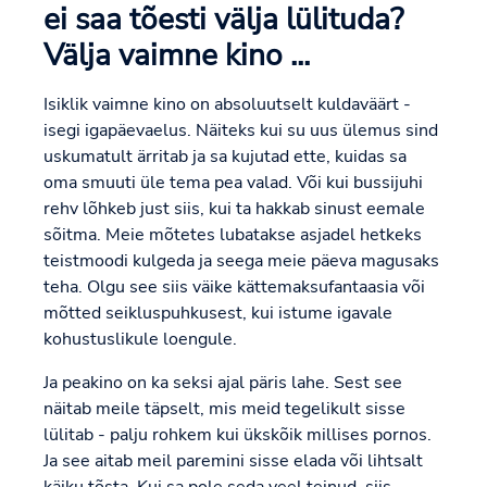
ei saa tõesti välja lülituda?
Välja vaimne kino ...
Isiklik vaimne kino on absoluutselt kuldaväärt -
isegi igapäevaelus. Näiteks kui su uus ülemus sind
uskumatult ärritab ja sa kujutad ette, kuidas sa
oma smuuti üle tema pea valad. Või kui bussijuhi
rehv lõhkeb just siis, kui ta hakkab sinust eemale
sõitma. Meie mõtetes lubatakse asjadel hetkeks
teistmoodi kulgeda ja seega meie päeva magusaks
teha. Olgu see siis väike kättemaksufantaasia või
mõtted seikluspuhkusest, kui istume igavale
kohustuslikule loengule.
Ja peakino on ka seksi ajal päris lahe. Sest see
näitab meile täpselt, mis meid tegelikult sisse
lülitab - palju rohkem kui ükskõik millises pornos.
Ja see aitab meil paremini sisse elada või lihtsalt