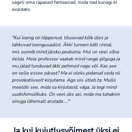
sageli oma räpased fantaasiad, mida nad kunagi ei
avaldaks.
"Kui loeng on lõppenud, tõusevad kõik üles ja
lahkuvad loengusaalist. Äkki tunnen kätt rinnal,
mis sunnib mind järsku peatuma. Mul on veel sõna
öelda. Meie professor vaatab mind range pilguga ja
mu jalad tunduvad äkki pehmed nagu või. Kas see
on selle essee pärast? Ma ei oleks pidanud seda nii
provokatiivselt kirjutama. Aga siis ütleb ta: Mulle
meeldis see, mida sa kirjutasid, väga. Ja tegi mind
uudishimulikuks. On veel üks asi, mida ma tahaksin
sinuga lähemalt arutada ..."
Ja kui kujutlusvõimest üksi ei