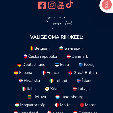
your size
pure feel
VALIGE OMA RIIK/KEEL:
Belgium
България
Česká republika
Danmark
Deutschland
Eesti
Ελλάς
España
France
Great Britain
Hrvatska
Ireland
Ísland
Italia
Κύπρος
Latvija
Lietuva
Luxembourg
Magyarország
Malta
Maroc