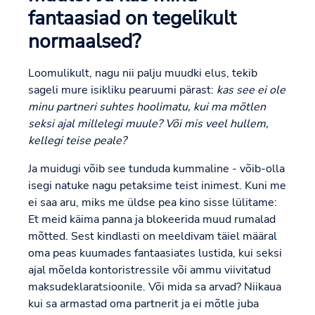
fantaasiad on tegelikult
normaalsed?
Loomulikult, nagu nii palju muudki elus, tekib
sageli mure isikliku pearuumi pärast:
kas see ei ole
minu partneri suhtes hoolimatu, kui ma mõtlen
seksi ajal millelegi muule? Või mis veel hullem,
kellegi teise peale?
Ja muidugi võib see tunduda kummaline - võib-olla
isegi natuke nagu petaksime teist inimest. Kuni me
ei saa aru, miks me üldse pea kino sisse lülitame:
Et meid käima panna ja blokeerida muud rumalad
mõtted. Sest kindlasti on meeldivam täiel määral
oma peas kuumades fantaasiates lustida, kui seksi
ajal mõelda kontoristressile või ammu viivitatud
maksudeklaratsioonile. Või mida sa arvad? Niikaua
kui sa armastad oma partnerit ja ei mõtle juba