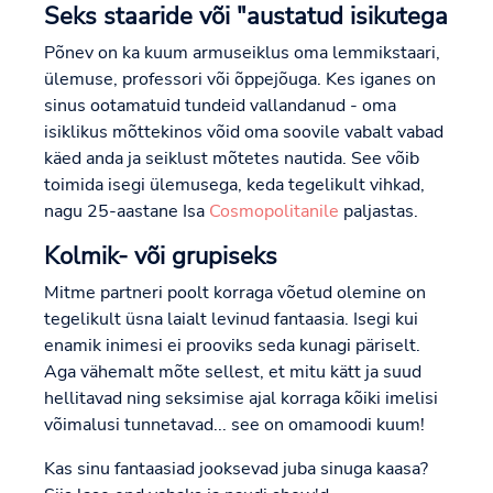
Seks staaride või "austatud isikutega
Põnev on ka kuum armuseiklus oma lemmikstaari,
ülemuse, professori või õppejõuga. Kes iganes on
sinus ootamatuid tundeid vallandanud - oma
isiklikus mõttekinos võid oma soovile vabalt vabad
käed anda ja seiklust mõtetes nautida. See võib
toimida isegi ülemusega, keda tegelikult vihkad,
nagu 25-aastane Isa
Cosmopolitanile
paljastas.
Kolmik- või grupiseks
Mitme partneri poolt korraga võetud olemine on
tegelikult üsna laialt levinud fantaasia. Isegi kui
enamik inimesi ei prooviks seda kunagi päriselt.
Aga vähemalt mõte sellest, et mitu kätt ja suud
hellitavad ning seksimise ajal korraga kõiki imelisi
võimalusi tunnetavad... see on omamoodi kuum!
Kas sinu fantaasiad jooksevad juba sinuga kaasa?