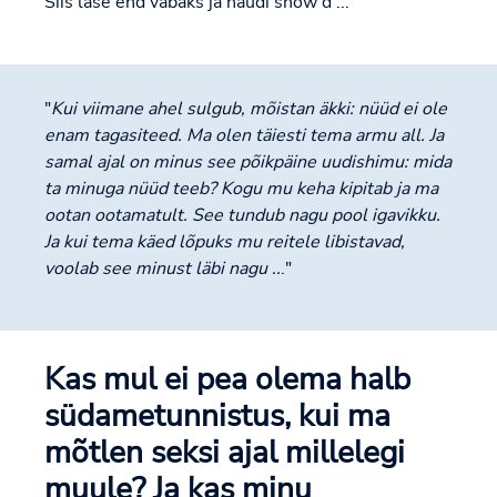
Siis lase end vabaks ja naudi show'd ...
"
Kui viimane ahel sulgub, mõistan äkki: nüüd ei ole
enam tagasiteed. Ma olen täiesti tema armu all. Ja
samal ajal on minus see põikpäine uudishimu: mida
ta minuga nüüd teeb? Kogu mu keha kipitab ja ma
ootan ootamatult. See tundub nagu pool igavikku.
Ja kui tema käed lõpuks mu reitele libistavad,
voolab see minust läbi nagu ..
."
Kas mul ei pea olema halb
südametunnistus, kui ma
mõtlen seksi ajal millelegi
muule? Ja kas minu