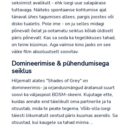
seksimist avalikult - ehk isegi uue salapärase
tuttavaga. Näiteks spontaanse kohtumise ajal
tänaval ühes tagumises allees, pargis joostes või
disko tualetis. Pole ime - on ju selles midagi
põnevalt õelat ja ootamatu seiklus kõlab üldiselt
päris põnevalt. Kas sa seda ka tegelikkuses tahad,
on teine küsimus. Aga vaimse kino jaoks on see
väike film absoluutselt soovitav.
Domineerimise & pühendumisega
seiklus
Hiljemalt alates "Shades of Grey" on
domineerimis- ja orjandusmängud äratanud suurt
soovi ka väljaspool BDSM-skeeni. Kujutage ette,
kuidas annate end täielikult oma partnerile ja ta
otsustab, mida te peate tegema. Võib-olla isegi
täiesti liikumatult seotud päris kuumas asendis. Sa
otsustad, kui kaugele sa tahad minna ...