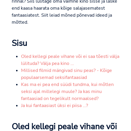
rinnal? Siis lülitage oma vaimne kino sisse ja laske
end kaasa haarata oma kõige salajasematest
fantaasiatest. Siit leiad mõned põnevad ideed ja
mõtted.
Sisu
Oled kellegi peale vihane või ei saa tõesti välja
lülituda? Välja pea kino ...
Millised filmid mängivad sinu peas? - Kõige
populaarsemad seksifantaasiad
Kas ma ei pea end süüdi tundma, kui mõtlen
seksi ajal millelegi muule? Ja kas minu
fantaasiad on tegelikult normaalsed?
Ja kui fantaasiast üksi ei piisa ...?
Oled kellegi peale vihane või