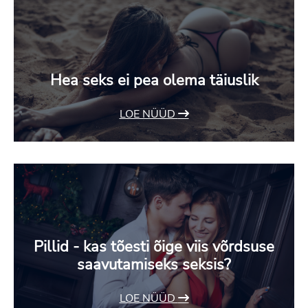
Hea seks ei pea olema täiuslik
LOE NÜÜD
Pillid - kas tõesti õige viis võrdsuse
saavutamiseks seksis?
LOE NÜÜD