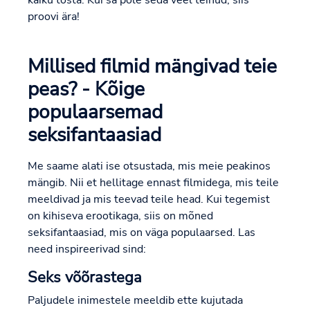
käiku tõsta. Kui sa pole seda veel teinud, siis
proovi ära!
Millised filmid mängivad teie
peas? - Kõige
populaarsemad
seksifantaasiad
Me saame alati ise otsustada, mis meie peakinos
mängib. Nii et hellitage ennast filmidega, mis teile
meeldivad ja mis teevad teile head. Kui tegemist
on kihiseva erootikaga, siis on mõned
seksifantaasiad, mis on väga populaarsed. Las
need inspireerivad sind:
Seks võõrastega
Paljudele inimestele meeldib ette kujutada