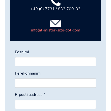
+49 (0) 7731 / 832 700-33
info(at)mister-size(dot)com
Eesnimi
Perekonnanimi
E-posti aadress
*