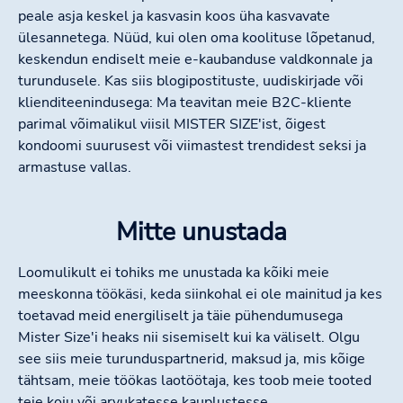
peale asja keskel ja kasvasin koos üha kasvavate
ülesannetega. Nüüd, kui olen oma koolituse lõpetanud,
keskendun endiselt meie e-kaubanduse valdkonnale ja
turundusele. Kas siis blogipostituste, uudiskirjade või
klienditeenindusega: Ma teavitan meie B2C-kliente
parimal võimalikul viisil MISTER SIZE'ist, õigest
kondoomi suurusest või viimastest trendidest seksi ja
armastuse vallas.
Mitte unustada
Loomulikult ei tohiks me unustada ka kõiki meie
meeskonna töökäsi, keda siinkohal ei ole mainitud ja kes
toetavad meid energiliselt ja täie pühendumusega
Mister Size'i heaks nii sisemiselt kui ka väliselt. Olgu
see siis meie turunduspartnerid, maksud ja, mis kõige
tähtsam, meie töökas laotöötaja, kes toob meie tooted
teie koju või arvukatesse kauplustesse.