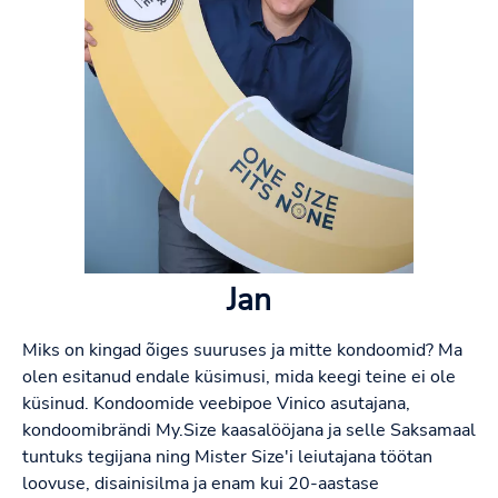
Jan
Miks on kingad õiges suuruses ja mitte kondoomid? Ma
olen esitanud endale küsimusi, mida keegi teine ei ole
küsinud. Kondoomide veebipoe Vinico asutajana,
kondoomibrändi My.Size kaasalööjana ja selle Saksamaal
tuntuks tegijana ning Mister Size'i leiutajana töötan
loovuse, disainisilma ja enam kui 20-aastase