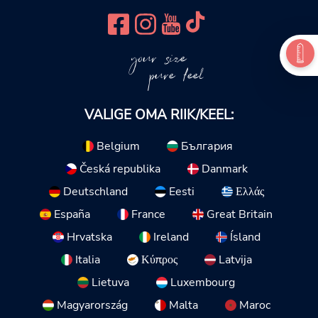
your size
pure feel
VALIGE OMA RIIK/KEEL:
Belgium
България
Česká republika
Danmark
Deutschland
Eesti
Ελλάς
España
France
Great Britain
Hrvatska
Ireland
Ísland
Italia
Κύπρος
Latvija
Lietuva
Luxembourg
Magyarország
Malta
Maroc