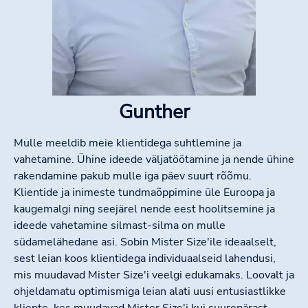
Gunther
Mulle meeldib meie klientidega suhtlemine ja
vahetamine. Ühine ideede väljatöötamine ja nende ühine
rakendamine pakub mulle iga päev suurt rõõmu.
Klientide ja inimeste tundmaõppimine üle Euroopa ja
kaugemalgi ning seejärel nende eest hoolitsemine ja
ideede vahetamine silmast-silma on mulle
südamelähedane asi. Sobin Mister Size'ile ideaalselt,
sest leian koos klientidega individuaalseid lahendusi,
mis muudavad Mister Size'i veelgi edukamaks. Loovalt ja
ohjeldamatu optimismiga leian alati uusi entusiastlikke
kliente, kes muudavad Mister Size'i kui suurepärast