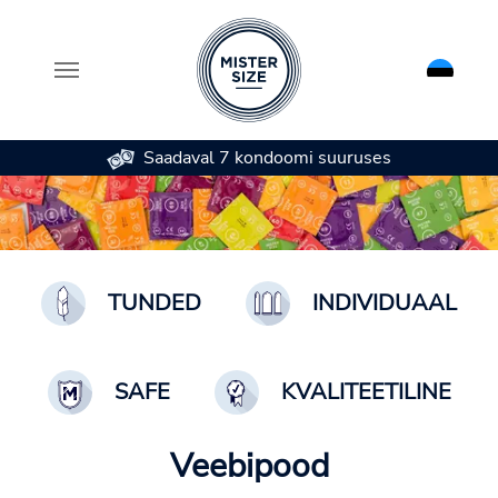
Saadaval 7 kondoomi suuruses
Skip to main content
TUNDED
INDIVIDUAAL
SAFE
KVALITEETILINE
Veebipood