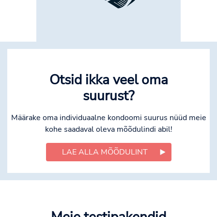
Otsid ikka veel oma
suurust?
Määrake oma individuaalne kondoomi suurus nüüd meie
kohe saadaval oleva mõõdulindi abil!
LAE ALLA MÕÕDULINT
Meie testipakendid