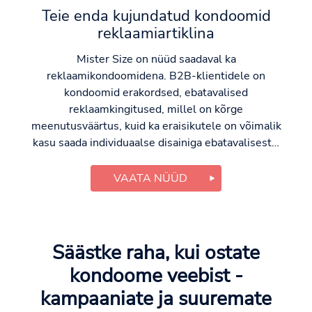
Teie enda kujundatud kondoomid
reklaamiartiklina
Mister Size on nüüd saadaval ka
reklaamikondoomidena. B2B-klientidele on
kondoomid erakordsed, ebatavalised
reklaamkingitused, millel on kõrge
meenutusväärtus, kuid ka eraisikutele on võimalik
kasu saada individuaalse disainiga ebatavalisest…
VAATA NÜÜD
Säästke raha, kui ostate
kondoome veebist -
kampaaniate ja suuremate