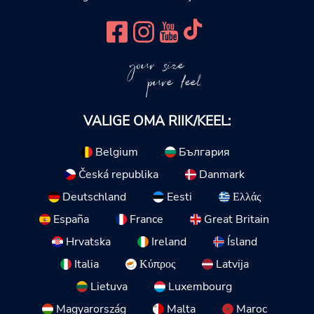
your size
pure feel
VALIGE OMA RIIK/KEEL:
Belgium
България
Česká republika
Danmark
Deutschland
Eesti
Ελλάς
España
France
Great Britain
Hrvatska
Ireland
Ísland
Italia
Κύπρος
Latvija
Lietuva
Luxembourg
Magyarország
Malta
Maroc