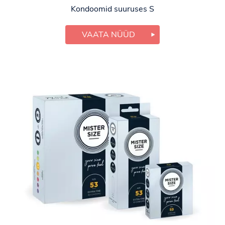
Kondoomid suuruses S
VAATA NÜÜD