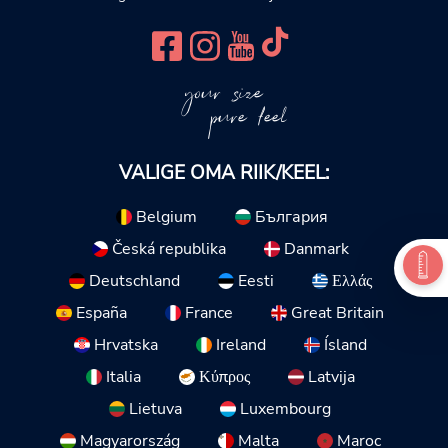
your size
pure feel
VALIGE OMA RIIK/KEEL:
Belgium
България
Česká republika
Danmark
Deutschland
Eesti
Ελλάς
España
France
Great Britain
Hrvatska
Ireland
Ísland
Italia
Κύπρος
Latvija
Lietuva
Luxembourg
Magyarország
Malta
Maroc