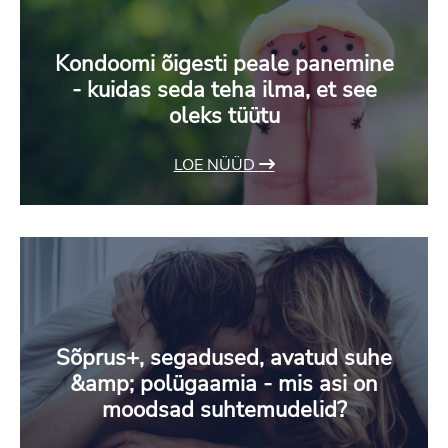
Kondoomi õigesti peale panemine
- kuidas seda teha ilma, et see
oleks tüütu
LOE NÜÜD
Sõprus+, segadused, avatud suhe
&amp; polügaamia - mis asi on
moodsad suhtemudelid?