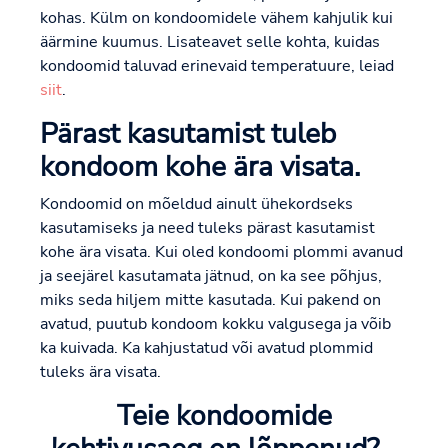
kohas. Külm on kondoomidele vähem kahjulik kui
äärmine kuumus. Lisateavet selle kohta, kuidas
kondoomid taluvad erinevaid temperatuure, leiad
siit
.
Pärast kasutamist tuleb
kondoom kohe ära visata.
Kondoomid on mõeldud ainult ühekordseks
kasutamiseks ja need tuleks pärast kasutamist
kohe ära visata. Kui oled kondoomi plommi avanud
ja seejärel kasutamata jätnud, on ka see põhjus,
miks seda hiljem mitte kasutada. Kui pakend on
avatud, puutub kondoom kokku valgusega ja võib
ka kuivada. Ka kahjustatud või avatud plommid
tuleks ära visata.
Teie kondoomide