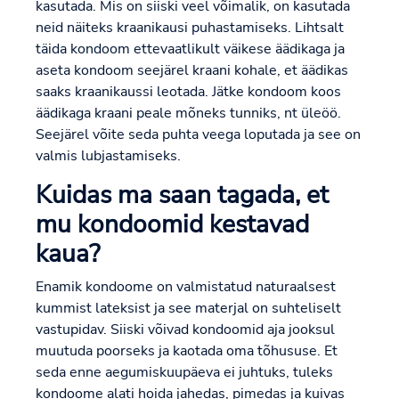
kasutada. Mis on siiski veel võimalik, on kasutada
neid näiteks kraanikausi puhastamiseks. Lihtsalt
täida kondoom ettevaatlikult väikese äädikaga ja
aseta kondoom seejärel kraani kohale, et äädikas
saaks kraanikaussi leotada. Jätke kondoom koos
äädikaga kraani peale mõneks tunniks, nt üleöö.
Seejärel võite seda puhta veega loputada ja see on
valmis lubjastamiseks.
Kuidas ma saan tagada, et
mu kondoomid kestavad
kaua?
Enamik kondoome on valmistatud naturaalsest
kummist lateksist ja see materjal on suhteliselt
vastupidav. Siiski võivad kondoomid aja jooksul
muutuda poorseks ja kaotada oma tõhususe. Et
seda enne aegumiskuupäeva ei juhtuks, tuleks
kondoome alati hoida jahedas, pimedas ja kuivas