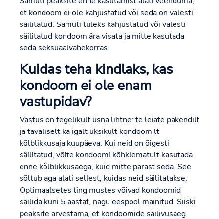
Samuti peaksite enne kasutamist alati veenduma,
et kondoom ei ole kahjustatud või seda on valesti
säilitatud. Samuti tuleks kahjustatud või valesti
säilitatud kondoom ära visata ja mitte kasutada
seda seksuaalvahekorras.
Kuidas teha kindlaks, kas
kondoom ei ole enam
vastupidav?
Vastus on tegelikult üsna lihtne: te leiate pakendilt
ja tavaliselt ka igalt üksikult kondoomilt
kõlblikkusaja kuupäeva. Kui neid on õigesti
säilitatud, võite kondoomi kõhklematult kasutada
enne kõlblikkusaega, kuid mitte pärast seda. See
sõltub aga alati sellest, kuidas neid säilitatakse.
Optimaalsetes tingimustes võivad kondoomid
säilida kuni 5 aastat, nagu eespool mainitud. Siiski
peaksite arvestama, et kondoomide säilivusaeg