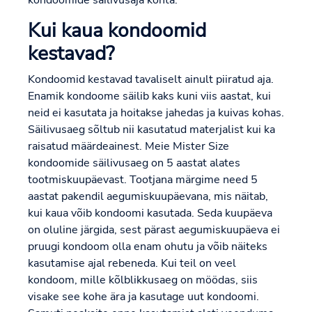
kondoomide säilivusaja kohta.
Kui kaua kondoomid
kestavad?
Kondoomid kestavad tavaliselt ainult piiratud aja.
Enamik kondoome säilib kaks kuni viis aastat, kui
neid ei kasutata ja hoitakse jahedas ja kuivas kohas.
Säilivusaeg sõltub nii kasutatud materjalist kui ka
raisatud määrdeainest. Meie Mister Size
kondoomide säilivusaeg on 5 aastat alates
tootmiskuupäevast. Tootjana märgime need 5
aastat pakendil aegumiskuupäevana, mis näitab,
kui kaua võib kondoomi kasutada. Seda kuupäeva
on oluline järgida, sest pärast aegumiskuupäeva ei
pruugi kondoom olla enam ohutu ja võib näiteks
kasutamise ajal rebeneda. Kui teil on veel
kondoom, mille kõlblikkusaeg on möödas, siis
visake see kohe ära ja kasutage uut kondoomi.