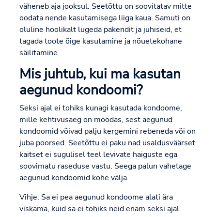
väheneb aja jooksul. Seetõttu on soovitatav mitte
oodata nende kasutamisega liiga kaua. Samuti on
oluline hoolikalt lugeda pakendit ja juhiseid, et
tagada toote õige kasutamine ja nõuetekohane
säilitamine.
Mis juhtub, kui ma kasutan
aegunud kondoomi?
Seksi ajal ei tohiks kunagi kasutada kondoome,
mille kehtivusaeg on möödas, sest aegunud
kondoomid võivad palju kergemini rebeneda või on
juba poorsed. Seetõttu ei paku nad usaldusväärset
kaitset ei sugulisel teel levivate haiguste ega
soovimatu raseduse vastu. Seega palun vahetage
aegunud kondoomid kohe välja.
Vihje: Sa ei pea aegunud kondoome alati ära
viskama, kuid sa ei tohiks neid enam seksi ajal