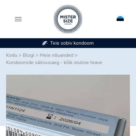
Saadaval 7 kondoomi suuruses
Skip to main content
Kodu
>
Blogi
>
Meie nõuanded
>
Kondoomide säilivusaeg - kõik oluline teave