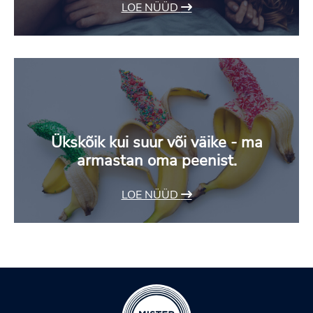
LOE NÜÜD
Ükskõik kui suur või väike - ma
armastan oma peenist.
LOE NÜÜD