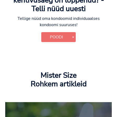
kehtivusaeg on lõppenud? -
Telli nüüd uuesti
Tellige nüüd oma kondoomid individuaalses
kondoomi suuruses!
POODI
Mister Size
Rohkem artikleid