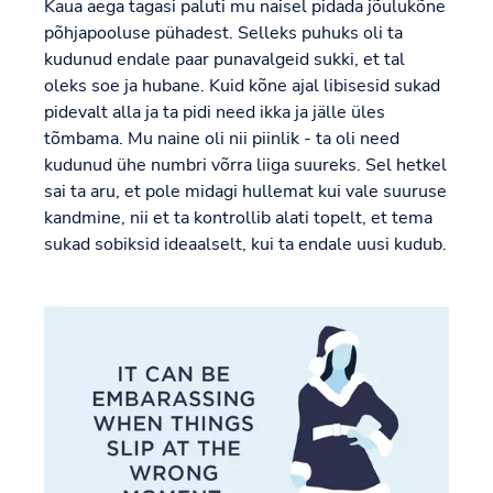
Kaua aega tagasi paluti mu naisel pidada jõulukõne
põhjapooluse pühadest. Selleks puhuks oli ta
kudunud endale paar punavalgeid sukki, et tal
oleks soe ja hubane. Kuid kõne ajal libisesid sukad
pidevalt alla ja ta pidi need ikka ja jälle üles
tõmbama. Mu naine oli nii piinlik - ta oli need
kudunud ühe numbri võrra liiga suureks. Sel hetkel
sai ta aru, et pole midagi hullemat kui vale suuruse
kandmine, nii et ta kontrollib alati topelt, et tema
sukad sobiksid ideaalselt, kui ta endale uusi kudub.