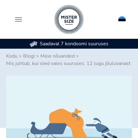
Saadaval 7 kondoomi suuruses
Skip to main content
Kodu
>
Blogi
>
Meie nõuanded
>
Mis juhtub, kui oled vales suuruses: 12 lugu jõuluvanast