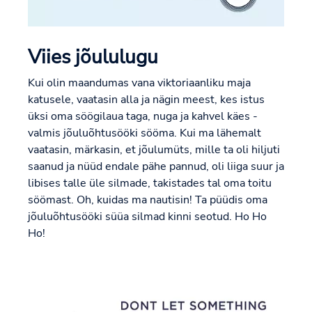
Viies jõululugu
Kui olin maandumas vana viktoriaanliku maja
katusele, vaatasin alla ja nägin meest, kes istus
üksi oma söögilaua taga, nuga ja kahvel käes -
valmis jõuluõhtusööki sööma. Kui ma lähemalt
vaatasin, märkasin, et jõulumüts, mille ta oli hiljuti
saanud ja nüüd endale pähe pannud, oli liiga suur ja
libises talle üle silmade, takistades tal oma toitu
söömast. Oh, kuidas ma nautisin! Ta püüdis oma
jõuluõhtusööki süüa silmad kinni seotud. Ho Ho
Ho!