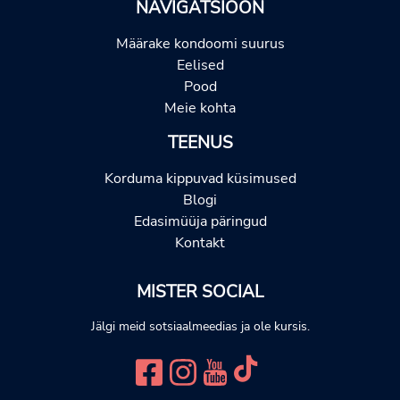
NAVIGATSIOON
Määrake kondoomi suurus
Eelised
Pood
Meie kohta
TEENUS
Korduma kippuvad küsimused
Blogi
Edasimüüja päringud
Kontakt
MISTER SOCIAL
Jälgi meid sotsiaalmeedias ja ole kursis.