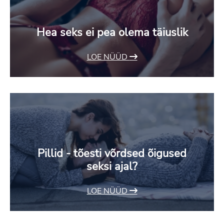
Hea seks ei pea olema täiuslik
LOE NÜÜD
Pillid - tõesti võrdsed õigused
seksi ajal?
LOE NÜÜD