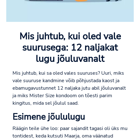
Mis juhtub, kui oled vale
suurusega: 12 naljakat
lugu jõuluvanalt
Mis juhtub, kui sa oled vales suuruses? Uuri, miks
vale suuruse kandmine võib põhjustada kaost ja
ebamugavustunnet 12 naljaka jutu abil jõuluvanalt
ja miks Mister Size kondoom on tõesti parim
kingitus, mida sel jõulul saad.
Esimene jõululugu
Räägin teile ühe loo: paar sajandit tagasi oli üks mu
tontidest, keda kutsuti Maarja, oma väänatud