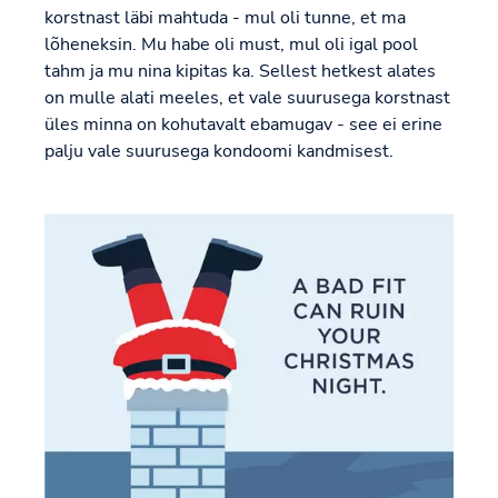
korstnast läbi mahtuda - mul oli tunne, et ma
lõheneksin. Mu habe oli must, mul oli igal pool
tahm ja mu nina kipitas ka. Sellest hetkest alates
on mulle alati meeles, et vale suurusega korstnast
üles minna on kohutavalt ebamugav - see ei erine
palju vale suurusega kondoomi kandmisest.