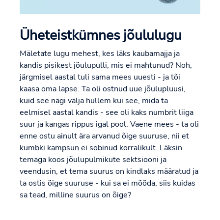
Üheteistkümnes jõululugu
Mäletate lugu mehest, kes läks kaubamajja ja
kandis pisikest jõulupulli, mis ei mahtunud? Noh,
järgmisel aastal tuli sama mees uuesti - ja tõi
kaasa oma lapse. Ta oli ostnud uue jõulupluusi,
kuid see nägi välja hullem kui see, mida ta
eelmisel aastal kandis - see oli kaks numbrit liiga
suur ja kangas rippus igal pool. Vaene mees - ta oli
enne ostu ainult ära arvanud õige suuruse, nii et
kumbki kampsun ei sobinud korralikult. Läksin
temaga koos jõulupulmikute sektsiooni ja
veendusin, et tema suurus on kindlaks määratud ja
ta ostis õige suuruse - kui sa ei mõõda, siis kuidas
sa tead, milline suurus on õige?