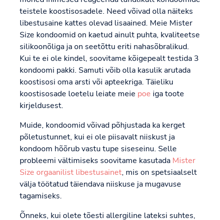
teistele koostisosadele. Need võivad olla näiteks
libestusaine kattes olevad lisaained. Meie Mister
Size kondoomid on kaetud ainult puhta, kvaliteetse
silikoonõliga ja on seetõttu eriti nahasõbralikud.
Kui te ei ole kindel, soovitame kõigepealt testida 3
kondoomi pakki. Samuti võib olla kasulik arutada
koostisosi oma arsti või apteekriga. Täieliku
koostisosade loetelu leiate meie
poe
iga toote
kirjeldusest.
Muide, kondoomid võivad põhjustada ka kerget
põletustunnet, kui ei ole piisavalt niiskust ja
kondoom hõõrub vastu tupe siseseinu. Selle
probleemi vältimiseks soovitame kasutada
Mister
Size orgaanilist libestusainet
, mis on spetsiaalselt
välja töötatud täiendava niiskuse ja mugavuse
tagamiseks.
Õnneks, kui olete tõesti allergiline lateksi suhtes,