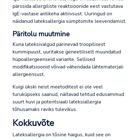
pärssida allergiliste reaktsioonide eest vastutava
IgE-vastase antikeha aktiivsust. Uuringud on
näidanud lateksallergia sümptomite leevendamist.
Päritolu muutmine
Kuna lateksivalgud pärinevad troopilisest
kummipuust, uuritakse geneetiliselt muundatud
hüpoallergeenseid variante. Sellised
modifikatsioonid võivad vähendada lähtematerjali
allergeensust.
Kuigi ükski neist meetoditest ei ole veel
turuküpseks saanud, näitavad tehtud edusammud
suurt huvi ja potentsiaali lateksiallergia
tõhusamaks raviks tulevikus.
Kokkuvõte
Lateksallergia on tõsine haigus, kuid see on