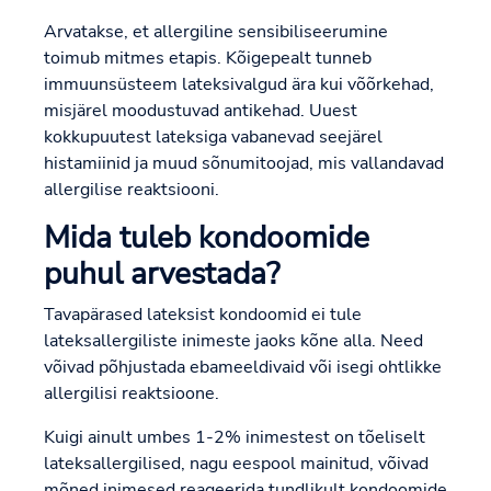
Arvatakse, et allergiline sensibiliseerumine
toimub mitmes etapis. Kõigepealt tunneb
immuunsüsteem lateksivalgud ära kui võõrkehad,
misjärel moodustuvad antikehad. Uuest
kokkupuutest lateksiga vabanevad seejärel
histamiinid ja muud sõnumitoojad, mis vallandavad
allergilise reaktsiooni.
Mida tuleb kondoomide
puhul arvestada?
Tavapärased lateksist kondoomid ei tule
lateksallergiliste inimeste jaoks kõne alla. Need
võivad põhjustada ebameeldivaid või isegi ohtlikke
allergilisi reaktsioone.
Kuigi ainult umbes 1-2% inimestest on tõeliselt
lateksallergilised, nagu eespool mainitud, võivad
mõned inimesed reageerida tundlikult kondoomide