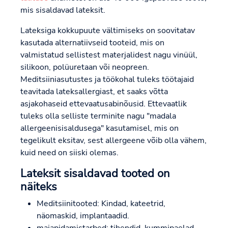
mis sisaldavad lateksit.
Lateksiga kokkupuute vältimiseks on soovitatav
kasutada alternatiivseid tooteid, mis on
valmistatud sellistest materjalidest nagu vinüül,
silikoon, polüuretaan või neopreen.
Meditsiiniasutustes ja töökohal tuleks töötajaid
teavitada lateksallergiast, et saaks võtta
asjakohaseid ettevaatusabinõusid. Ettevaatlik
tuleks olla selliste terminite nagu "madala
allergeenisisaldusega" kasutamisel, mis on
tegelikult eksitav, sest allergeene võib olla vähem,
kuid need on siiski olemas.
Lateksit sisaldavad tooted on
näiteks
Meditsiinitooted: Kindad, kateetrid,
näomaskid, implantaadid.
majapidamistarbed: tihendid, kummipaelad