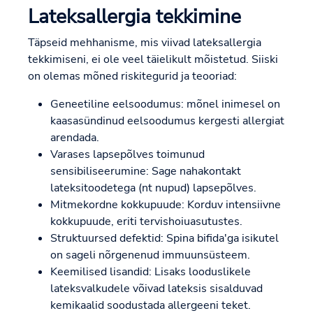
Lateksallergia tekkimine
Täpseid mehhanisme, mis viivad lateksallergia
tekkimiseni, ei ole veel täielikult mõistetud. Siiski
on olemas mõned riskitegurid ja teooriad:
Geneetiline eelsoodumus: mõnel inimesel on
kaasasündinud eelsoodumus kergesti allergiat
arendada.
Varases lapsepõlves toimunud
sensibiliseerumine: Sage nahakontakt
lateksitoodetega (nt nupud) lapsepõlves.
Mitmekordne kokkupuude: Korduv intensiivne
kokkupuude, eriti tervishoiuasutustes.
Struktuursed defektid: Spina bifida'ga isikutel
on sageli nõrgenenud immuunsüsteem.
Keemilised lisandid: Lisaks looduslikele
lateksvalkudele võivad lateksis sisalduvad
kemikaalid soodustada allergeeni teket.