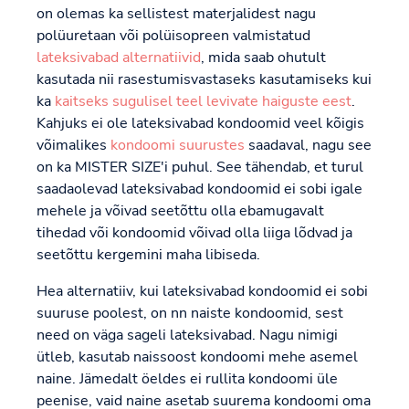
on olemas ka sellistest materjalidest nagu
polüuretaan või polüisopreen valmistatud
lateksivabad alternatiivid
, mida saab ohutult
kasutada nii rasestumisvastaseks kasutamiseks kui
ka
kaitseks sugulisel teel levivate haiguste eest
.
Kahjuks ei ole lateksivabad kondoomid veel kõigis
võimalikes
kondoomi suurustes
saadaval, nagu see
on ka MISTER SIZE'i puhul. See tähendab, et turul
saadaolevad lateksivabad kondoomid ei sobi igale
mehele ja võivad seetõttu olla ebamugavalt
tihedad või kondoomid võivad olla liiga lõdvad ja
seetõttu kergemini maha libiseda.
Hea alternatiiv, kui lateksivabad kondoomid ei sobi
suuruse poolest, on nn naiste kondoomid, sest
need on väga sageli lateksivabad. Nagu nimigi
ütleb, kasutab naissoost kondoomi mehe asemel
naine. Jämedalt öeldes ei rullita kondoomi üle
peenise, vaid naine asetab suurema kondoomi oma