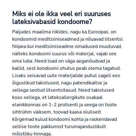
Miks ei ole ikka veel eri suuruses
lateksivabasid kondoome?
Paljudes maailma riikides, nagu ka Euroopas, on
kondoomid meditsiiniseadmed ja nõuavad litsentsi.
Niipea kui meditsiiniseadme omadused muutuvad,
näiteks kondoomi suurus või materjal, vajab see
oma luba. Need load on väga aeganõudvad ja
kallid, sest kondoomi ohutus peab olema tagatud.
Lisaks seisavad uute materjalide puhul sageli ees
õiguslikud takistused, nagu patendikaitse ja
sellega seotud litsentsitasud. Need takistused
koos sellega, et lateksallergikute osakaal
elanikkonnas on 1-2 protsenti ja seega on toote
sihtrühm väiksem, toovad kaasa oluliselt
kõrgemad kulud kondoomi kohta ja raskendavad
sellise toote pakkumist turumajanduslikult
mõistliku hinnaga.