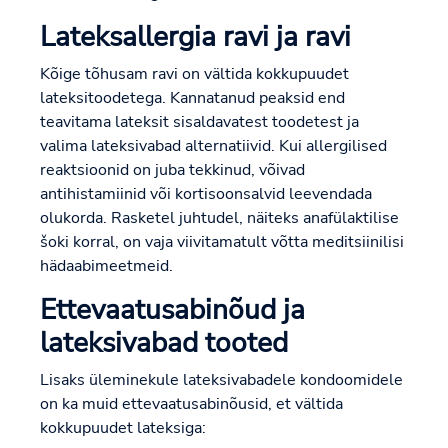
Lateksallergia ravi ja ravi
Kõige tõhusam ravi on vältida kokkupuudet
lateksitoodetega. Kannatanud peaksid end
teavitama lateksit sisaldavatest toodetest ja
valima lateksivabad alternatiivid. Kui allergilised
reaktsioonid on juba tekkinud, võivad
antihistamiinid või kortisoonsalvid leevendada
olukorda. Rasketel juhtudel, näiteks anafülaktilise
šoki korral, on vaja viivitamatult võtta meditsiinilisi
hädaabimeetmeid.
Ettevaatusabinõud ja
lateksivabad tooted
Lisaks üleminekule lateksivabadele kondoomidele
on ka muid ettevaatusabinõusid, et vältida
kokkupuudet lateksiga: