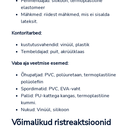
Pehmendajad: silikoon, termoplastiline
elastomeer
Mähkmed: riidest mähkmed, mis ei sisalda
lateksit.
Kontoritarbed:
kustutusvahendid: vinüül, plastik
Tembeldajad: puit, akrüülklaas
Vaba aja veetmise esemed:
Õhupatjad: PVC, polüuretaan, termoplastiline
polüolefiin
Spordimatid: PVC, EVA-vaht
Pallid: PU-kattega kangas, termoplastiline
kummi.
Nukud: Vinüül, silikoon
Võimalikud ristreaktsioonid