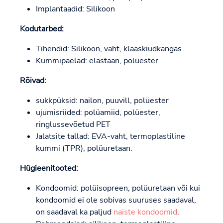
Implantaadid: Silikoon
Kodutarbed:
Tihendid: Silikoon, vaht, klaaskiudkangas
Kummipaelad: elastaan, polüester
Rõivad:
sukkpüksid: nailon, puuvill, polüester
ujumisriided: polüamiid, polüester,
ringlussevõetud PET
Jalatsite tallad: EVA-vaht, termoplastiline
kummi (TPR), polüuretaan.
Hügieenitooted:
Kondoomid: polüisopreen, polüuretaan või kui
kondoomid ei ole sobivas suuruses saadaval,
on saadaval ka paljud
naiste kondoomid
.