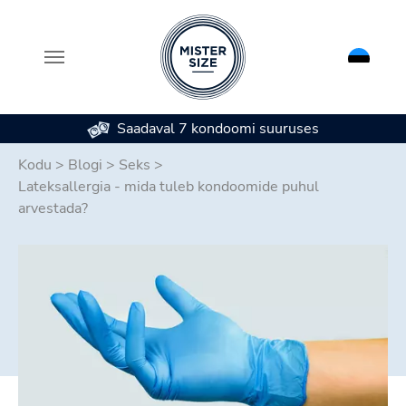
Saadaval 7 kondoomi suuruses
Skip to main content
Kodu
>
Blogi
>
Seks
>
Lateksallergia - mida tuleb kondoomide puhul
arvestada?