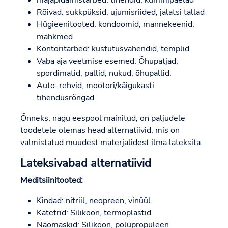
Rõivad: sukkpüksid, ujumisriided, jalatsi tallad
Hügieenitooted: kondoomid, mannekeenid,
mähkmed
Kontoritarbed: kustutusvahendid, templid
Vaba aja veetmise esemed: Õhupatjad,
spordimatid, pallid, nukud, õhupallid.
Auto: rehvid, mootori/käigukasti
tihendusrõngad.
Õnneks, nagu eespool mainitud, on paljudele
toodetele olemas head alternatiivid, mis on
valmistatud muudest materjalidest ilma lateksita.
Lateksivabad alternatiivid
Meditsiinitooted:
Kindad: nitriil, neopreen, vinüül.
Katetrid: Silikoon, termoplastid
Näomaskid: Silikoon, polüpropüleen