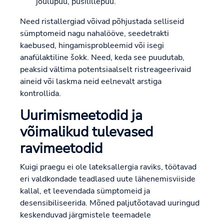
jõulupuu, püsilillepuu.
Need ristallergiad võivad põhjustada selliseid
sümptomeid nagu nahalööve, seedetrakti
kaebused, hingamisprobleemid või isegi
anafülaktiline šokk. Need, keda see puudutab,
peaksid vältima potentsiaalselt ristreageerivaid
aineid või laskma neid eelnevalt arstiga
kontrollida.
Uurimismeetodid ja
võimalikud tulevased
ravimeetodid
Kuigi praegu ei ole lateksallergia raviks, töötavad
eri valdkondade teadlased uute lähenemisviiside
kallal, et leevendada sümptomeid ja
desensibiliseerida. Mõned paljutõotavad uuringud
keskenduvad järgmistele teemadele