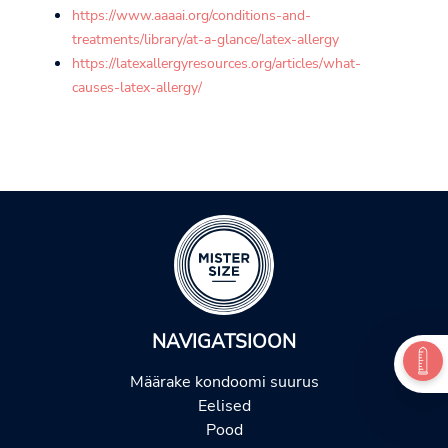
https://www.aaaai.org/conditions-and-
treatments/library/at-a-glance/latex-allergy
https://latexallergyresources.org/articles/what-
causes-latex-allergy/
NAVIGATSIOON
Määrake kondoomi suurus
Eelised
Pood