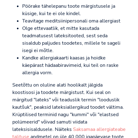
Pöörake tähelepanu toote märgistusele ja
küsige, kui te ei ole kindel.
Teavitage meditsiinipersonali oma allergiast
Olge ettevaatlik, et mitte kasutada
teadmatusest lateksitooted, sest seda
sisaldub paljudes toodetes, millele te sageli
isegi ei mõtle.
Kandke allergiakaarti kaasas ja hoidke
käepärast hädaabiravimeid, kui teil on raske
allergia vorm.
Seetõttu on oluline alati hoolikalt jälgida
koostisosi ja toodete märgistust. Kui seal on
märgitud "lateks" või teaduslik termin "looduslik
kautšuk", peaksid lateksiallergikud toodet vältima.
Krüptilised terminid nagu "kummi" või "elastsed
polümeerid" võivad samuti viidata
lateksisisaldusele. Näiteks
Saksamaa allergiateabe
talituse
andmetel on üle 40 000 igapäevase toote,