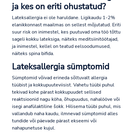
ja kes on eriti ohustatud?
Lateksallergia ei ole haruldane. Ligikaudu 1-2%
elanikkonnast maailmas on sellest mõjutatud. Eriti
suur risk on inimestel, kes puutuvad oma töö tõttu
sageli kokku lateksiga, näiteks meditsiinitöötajad,
ja inimestel, kellel on teatud eelsoodumused,
näiteks spina bifida.
Lateksallergia sümptomid
Sümptomid võivad erineda sõltuvalt allergia
tüübist ja kokkupuuteviisist. Vahetu tüübi puhul
tekivad kohe pärast kokkupuudet sellised
reaktsioonid nagu köha, õhupuudus, nahalööve või
isegi anafülaktiline šokk. Hilisema tüübi puhul, mis
vallandub naha kaudu, ilmnevad sümptomid alles
tundide või päevade pärast ekseemi või
nahapunetuse kujul.