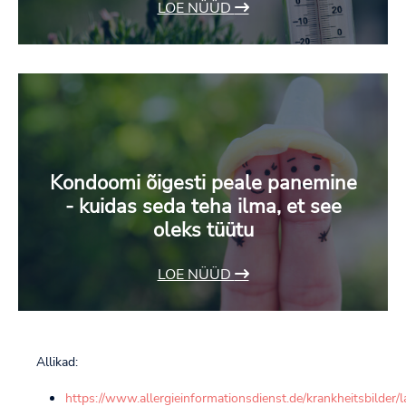
LOE NÜÜD
Kondoomi õigesti peale panemine
- kuidas seda teha ilma, et see
oleks tüütu
LOE NÜÜD
Allikad:
https://www.allergieinformationsdienst.de/krankheitsbilder/l