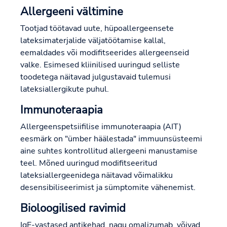
Allergeeni vältimine
Tootjad töötavad uute, hüpoallergeensete
lateksimaterjalide väljatöötamise kallal,
eemaldades või modifitseerides allergeenseid
valke. Esimesed kliinilised uuringud selliste
toodetega näitavad julgustavaid tulemusi
lateksiallergikute puhul.
Immunoteraapia
Allergeenspetsiifilise immunoteraapia (AIT)
eesmärk on "ümber häälestada" immuunsüsteemi
aine suhtes kontrollitud allergeeni manustamise
teel. Mõned uuringud modifitseeritud
lateksiallergeenidega näitavad võimalikku
desensibiliseerimist ja sümptomite vähenemist.
Bioloogilised ravimid
IgE-vastased antikehad, nagu omalizumab, võivad