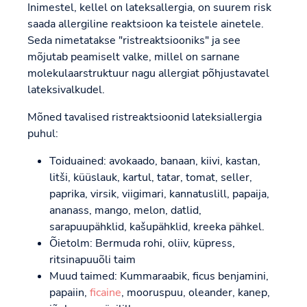
Inimestel, kellel on lateksallergia, on suurem risk
saada allergiline reaktsioon ka teistele ainetele.
Seda nimetatakse "ristreaktsiooniks" ja see
mõjutab peamiselt valke, millel on sarnane
molekulaarstruktuur nagu allergiat põhjustavatel
lateksivalkudel.
Mõned tavalised ristreaktsioonid lateksiallergia
puhul:
Toiduained: avokaado, banaan, kiivi, kastan,
litši, küüslauk, kartul, tatar, tomat, seller,
paprika, virsik, viigimari, kannatuslill, papaija,
ananass, mango, melon, datlid,
sarapuupähklid, kašupähklid, kreeka pähkel.
Õietolm: Bermuda rohi, oliiv, küpress,
ritsinapuuõli taim
Muud taimed: Kummaraabik, ficus benjamini,
papaiin,
ficaine
, mooruspuu, oleander, kanep,