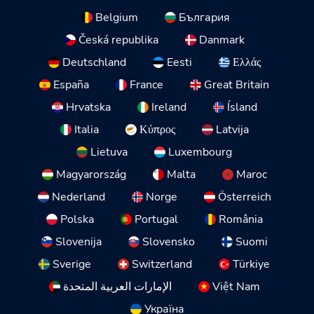
Belgium
България
Česká republika
Danmark
Deutschland
Eesti
Ελλάς
España
France
Great Britain
Hrvatska
Ireland
Ísland
Italia
Κύπρος
Latvija
Lietuva
Luxembourg
Magyarország
Malta
Maroc
Nederland
Norge
Österreich
Polska
Portugal
România
Slovenija
Slovensko
Suomi
Sverige
Switzerland
Türkiye
الإمارات العربية المتحدة
Việt Nam
Україна