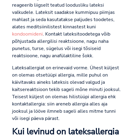
reageerib liigselt teatud loodusliku lateksi
valkudele. Lateksit saadakse kummipuu piimjas
mahlast ja seda kasutatakse paljudes toodetes,
alates meditsiinilistest kinnastest kuni
kondoomideni
. Kontakt lateksitoodetega võib
põhjustada allergilisi reaktsioone, nagu naha
punetus, turse, sügelus või isegi tõsiseid
reaktsioone, nagu anafülaktiline šokk.
Lateksallergiat on erinevaid vorme. Ühest küljest
on olemas otsetüüpi allergia, mille puhul on
käivitavaks aineks lateksis olevad valgud ja
kaitsereaktsioon tekib sageli mõne minuti jooksul.
Teisest küljest on olemas hilistüüpi allergia ehk
kontaktallergia: siin areneb allergia alles aja
jooksul ja lööve ilmneb sageli alles mitme tunni
või isegi päeva pärast.
Kui levinud on lateksallergia