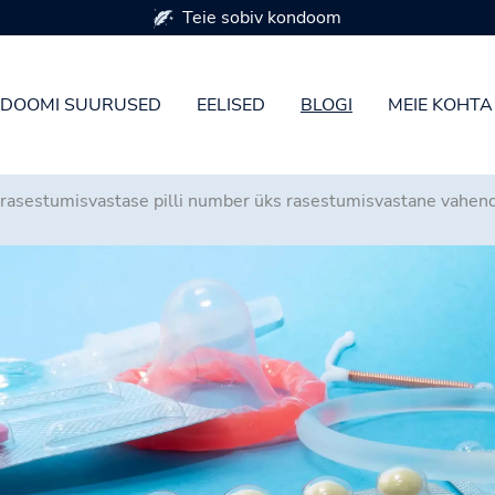
Saadaval 7 kondoomi suuruses
DOOMI SUURUSED
EELISED
BLOGI
MEIE KOHTA
asestumisvastase pilli number üks rasestumisvastane vahen