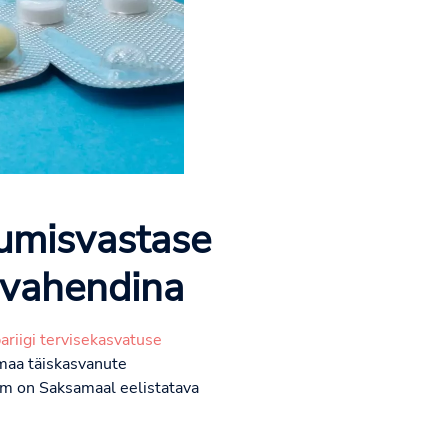
umisvastase
 vahendina
ariigi tervisekasvatuse
amaa täiskasvanute
m on Saksamaal eelistatava