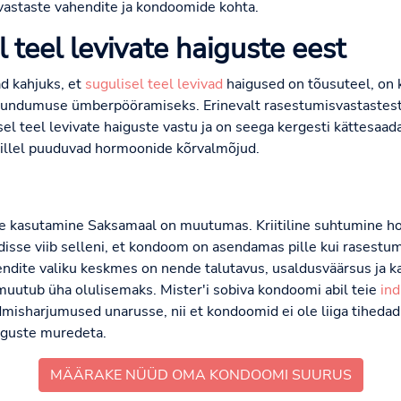
vastaste vahendite ja kondoomide kohta.
l teel levivate haiguste eest
d kahjuks, et
sugulisel teel levivad
haigused on tõusuteel, on
uundumuse ümberpööramiseks. Erinevalt rasestumisvastastest
sel teel levivate haiguste vastu ja on seega kergesti kättesaad
illel puuduvad hormoonide kõrvalmõjud.
e kasutamine Saksamaal on muutumas. Kriitiline suhtumine 
sse viib selleni, et kondoom on asendamas pille kui rasestu
ndite valiku keskmes on nende talutavus, usaldusväärsus ja 
muutub üha olulisemaks. Mister'i sobiva kondoomi abil teie
ind
dmisharjumused unarusse, nii et kondoomid ei ole liiga tihedad 
uguste muredeta.
MÄÄRAKE NÜÜD OMA KONDOOMI SUURUS