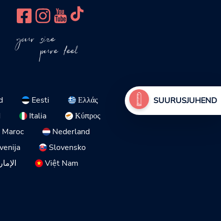
your size
pure feel
d
Eesti
Ελλάς
SUURUSJUHEND
d
Italia
Κύπρος
Maroc
Nederland
venija
Slovensko
الإمار
Việt Nam