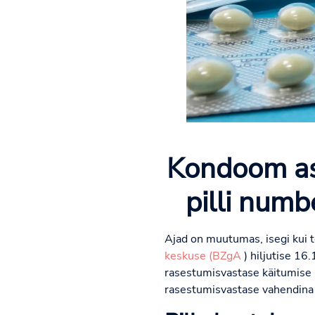
Kondoom as
pilli num
Ajad on muutumas, isegi kui 
keskuse (BZgA
) hiljutise 16
rasestumisvastase käitumise
rasestumisvastase vahendina 