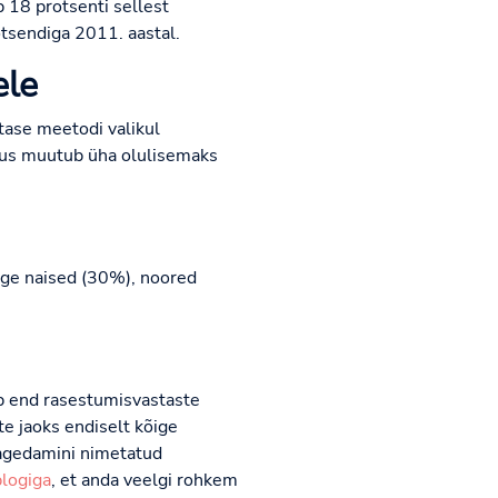
 18 protsenti sellest
tsendiga 2011. aastal.
ele
tase meetodi valikul
vus muutub üha olulisemaks
õige naised (30%), noored
ab end rasestumisvastaste
te jaoks endiselt kõige
sagedamini nimetatud
logiga
, et anda veelgi rohkem