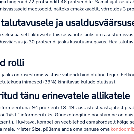
ga langenud 72 protsendilt 46 protsendile. Samal ajal kasutab
svastaseid meetodeid, näiteks emakakaablit, võrreldes 3 pro
alutavusele ja usaldusväärsus
i seksuaalselt aktiivsete täiskasvanute jaoks on rasestumisvas
dusväärsus ja 30 protsendi jaoks kasutusmugavus. Hea taluta
 rolli
 jaoks on rasestumisvastase vahendi hind oluline tegur. Eelk
etulekuga inimesed (39%) kinnitavad kulude olulisust.
itud tänu erinevatele allikatele
informeerituna: 94 protsenti 18-49-aastastest vastajatest pe
või "hästi" informeerituks. Günekoloogiline nõustamine on nais
otsenti). Huvitaval kombel on veebilehed esmakordselt kõige 
 Ka meie, Mister Size, püüame anda oma panuse oma
kondoomib