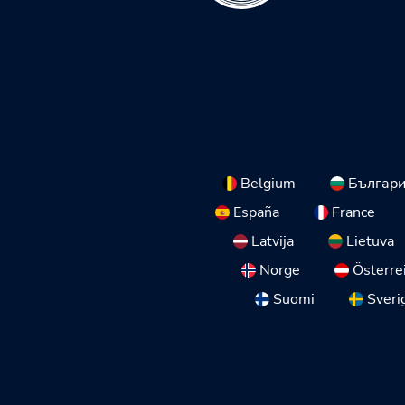
Belgium
Българ
España
France
Latvija
Lietuva
Norge
Österre
Suomi
Sveri