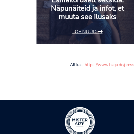
Esmakordselt seksida:
Näpunäiteid ja infot, et
muuta see ilusaks
LOE NÜÜD
Allikas:
https://www.bzga.de/pres