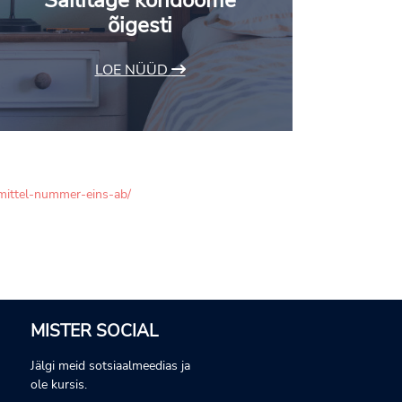
Säilitage kondoome
õigesti
LOE NÜÜD
mittel-nummer-eins-ab/
MISTER SOCIAL
Jälgi meid sotsiaalmeedias ja
ole kursis.