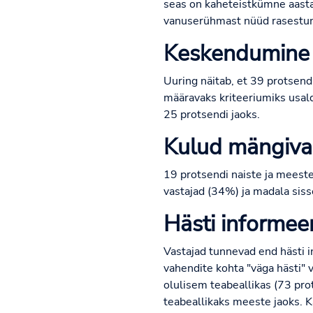
seas on kaheteistkümne aasta
vanuserühmast nüüd rasestumi
Keskendumine t
Uuring näitab, et 39 protsend
määravaks kriteeriumiks usal
25 protsendi jaoks.
Kulud mängivad
19 protsendi naiste ja meeste
vastajad (34%) ja madala siss
Hästi informeer
Vastajad tunnevad end hästi 
vahendite kohta "väga hästi" 
olulisem teabeallikas (73 pr
teabeallikaks meeste jaoks.