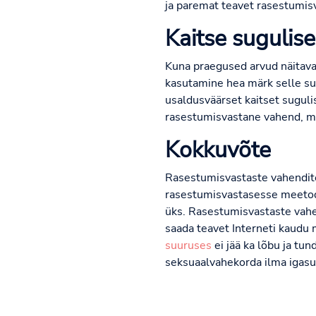
ja paremat teavet rasestumis
Kaitse sugulise
Kuna praegused arvud näitava
kasutamine hea märk selle s
usaldusväärset kaitset suguli
rasestumisvastane vahend, m
Kokkuvõte
Rasestumisvastaste vahendit
rasestumisvastasesse meetodi
üks. Rasestumisvastaste vahe
saada teavet Interneti kaudu 
suuruses
ei jää ka lõbu ja tun
seksuaalvahekorda ilma igas