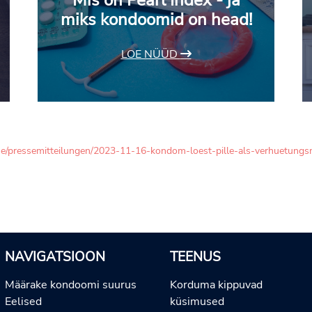
Mis on Pearl Index - ja
miks kondoomid on head!
LOE NÜÜD
se/pressemitteilungen/2023-11-16-kondom-loest-pille-als-verhuetungs
NAVIGATSIOON
TEENUS
Määrake kondoomi suurus
Korduma kippuvad
Eelised
küsimused