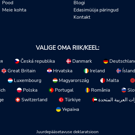
Pood
Blogi
Meie kohta
Edasimüüja päringud
Kontakt
VALIGE OMA RIIK/KEEL:
ия
Česká republika
Danmark
Deutschlan
Great Britain
Hrvatska
Ireland
Íslan
Luxembourg
Magyarország
Malta
ich
Polska
Portugal
România
Slo
ge
Switzerland
Türkiye
ات العربية المتحدة
Україна
Juurdepääsetavuse deklaratsioon