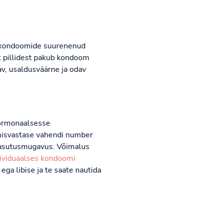
 kondoomide suurenenud
 pillidest pakub kondoom
av, usaldusväärne ja odav
hormonaalsesse
misvastase vahendi number
kasutusmugavus. Võimalus
ividuaalses kondoomi
ega libise ja te saate nautida