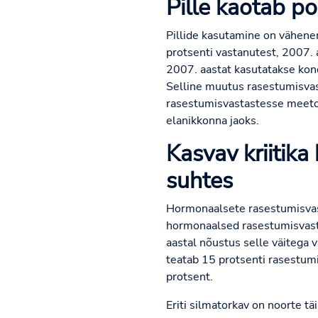
Pille kaotab p
Pillide kasutamine on vähene
protsenti vastanutest, 2007. a
2007. aastat kasutatakse kon
Selline muutus rasestumisvas
rasestumisvastastesse meetod
elanikkonna jaoks.
Kasvav kriitik
suhtes
Hormonaalsete rasestumisvast
hormonaalsed rasestumisvasta
aastal nõustus selle väitega 
teatab 15 protsenti rasestumis
protsent.
Eriti silmatorkav on noorte t