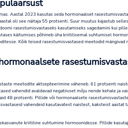
opulaarsust
mas. Aastal 2023 kasutas seda hormonaalset rasestumisvastas
astal oli see näitaja 55 protsenti. Suur muutus kajastub selle
doomi rasestumisvastaseks kasutamiseks sagedamini kui pille 
tases käitumises põhineb üha kriitilisemal suhtumisel hormo
itesse. Kõik teised rasestumisvastased meetodid mängivad rol
a hormonaalsete rasestumisvasta
aste meetodite aktsepteerimine väheneb. 61 protsenti naiste
sed vahendid avaldavad negatiivset mõju nende kehale ja va
vaid 48 protsenti. Pillide või hormonaalsete rasestumisvastaste
vastaseid vahendeid kasutavatest naistest, kaksteist aastat tag
äiskasvanute kriitiline suhtumine hormoonidesse. Pillide kasut