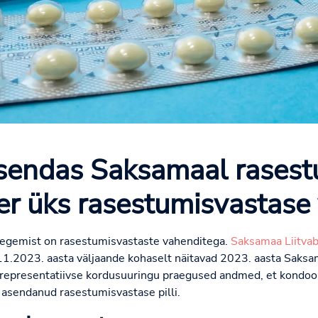
endas Saksamaal rasest
ber üks rasestumisvastase
tegemist on rasestumisvastaste vahenditega.
Saksamaa Liitvab
.11.2023. aasta väljaande kohaselt näitavad 2023. aasta Saks
 representatiivse kordusuuringu praegused andmed, et kondoo
asendanud rasestumisvastase pilli.