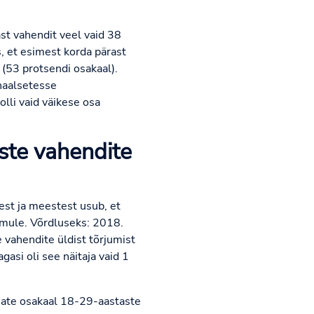
t vahendit veel vaid 38
s, et esimest korda pärast
(53 protsendi osakaal).
naalsetesse
li vaid väikese osa
ste vahendite
st ja meestest usub, et
imule. Võrdluseks: 2018.
 vahendite üldist tõrjumist
asi oli see näitaja vaid 1
ajate osakaal 18-29-aastaste